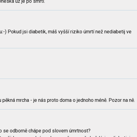
.Dneska už je po smrti.
u:-) Pokud jsi diabetik, máš vyšší riziko úmrtí než nediabetij ve
u pěkná mrcha - je nás proto doma o jednoho méně. Pozor na ně.
co se odborně chápe pod slovem úmrtnost?