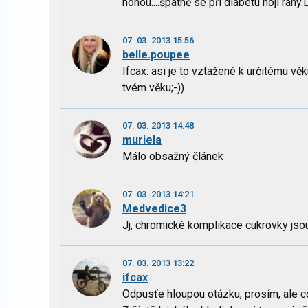
nohou....špatně se při diabetu hojí rány
07. 03. 2013 15:56
belle.poupee
Ifcax: asi je to vztažené k určitému věk
tvém věku;-))
07. 03. 2013 14:48
muriela
Málo obsažný článek
07. 03. 2013 14:21
Medvedice3
Jj, chromické komplikace cukrovky jso
07. 03. 2013 13:22
ifcax
Odpusťe hloupou otázku, prosím, ale 