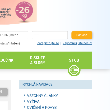
Přihlásit
Zaregistrujte se
Zapomněli jste heslo?
stat přihlášený
DISKUZE
KOUČINK
STOB
A BLOGY
RYCHLÁ NAVIGACE
ět
VŠECHNY ČLÁNKY
VÝŽIVA
CVIČENÍ A POHYB