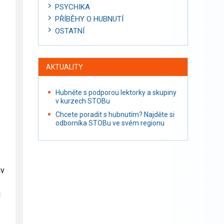
PSYCHIKA
PŘÍBĚHY O HUBNUTÍ
OSTATNÍ
AKTUALITY
Hubněte s podporou lektorky a skupiny
v kurzech STOBu
Chcete poradit s hubnutím? Najděte si
odborníka STOBu ve svém regionu
iv
i