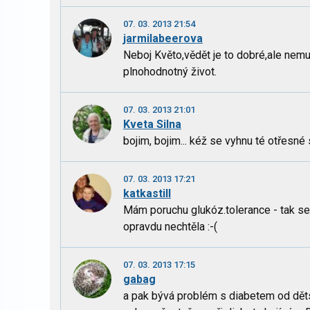
07. 03. 2013 21:54
jarmilabeerova
Neboj Květo,vědět je to dobré,ale nemusí
plnohodnotný život.
07. 03. 2013 21:01
Kveta Silna
bojim, bojim... kéž se vyhnu té otřesn
07. 03. 2013 17:21
katkastill
Mám poruchu glukóz.tolerance - tak se
opravdu nechtěla :-(
07. 03. 2013 17:15
gabag
a pak bývá problém s diabetem od dětst