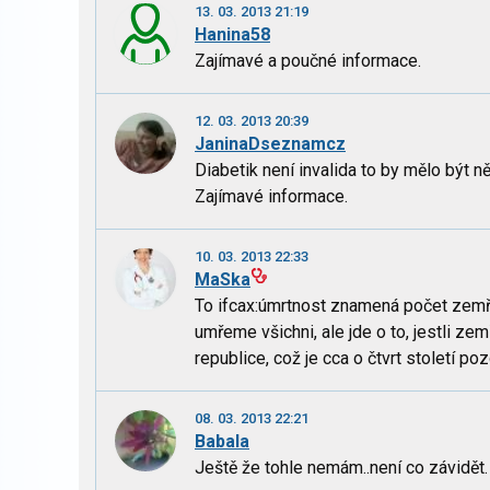
13. 03. 2013 21:19
Hanina58
Zajímavé a poučné informace.
12. 03. 2013 20:39
JaninaDseznamcz
Diabetik není invalida to by mělo být ně
Zajímavé informace.
10. 03. 2013 22:33
MaSka
To ifcax:úmrtnost znamená počet zemř
umřeme všichni, ale jde o to, jestli z
republice, což je cca o čtvrt století poz
08. 03. 2013 22:21
Babala
Ještě že tohle nemám..není co závidět.