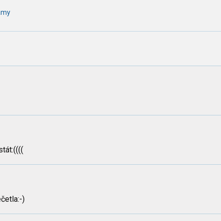
ramy
tát:((((
četla:-)