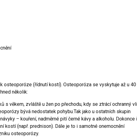
ocnění
 k osteoporóze (řídnutí kostí). Osteoporóza se vyskytuje až u 40
 hned několik:
ků s věkem, zvláště u žen po přechodu, kdy se ztrácí ochranný vl
eoporózy bývá nedostatek pohybu.Tak jako u ostatních skupin
 návyky – kouření, nadměrné pití černé kávy a alkoholu. Dokonce 
í kostí (např. prednison). Dále je to i samotné onemocnění
vzniku osteoporózy.