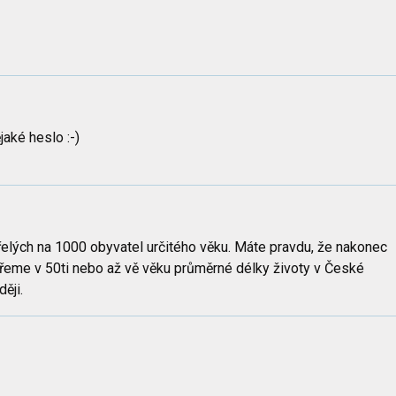
jaké heslo :-)
elých na 1000 obyvatel určitého věku. Máte pravdu, že nakonec
emřeme v 50ti nebo až vě věku průměrné délky životy v České
ději.