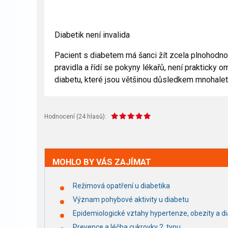
Diabetik není invalida
Pacient s diabetem má šanci žít zcela plnohodnot
pravidla a řídí se pokyny lékařů, není prakticky
diabetu, které jsou většinou důsledkem mnohale
Hodnocení (
24
hlasů):
MOHLO BY VÁS ZAJÍMAT
Režimová opatření u diabetika
Význam pohybové aktivity u diabetu
Epidemiologické vztahy hypertenze, obezity a d
Prevence a léčba cukrovky 2. typu