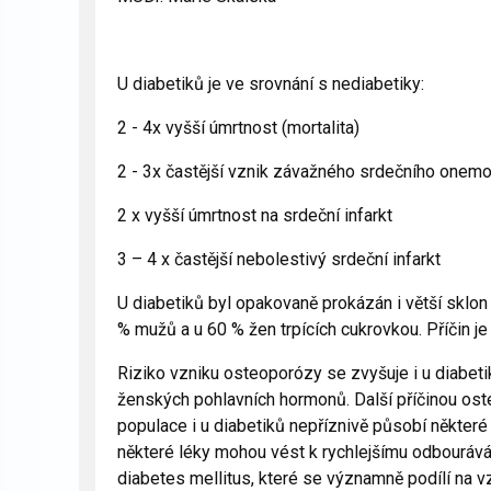
U diabetiků je ve srovnání s nediabetiky:
2 - 4x vyšší úmrtnost (mortalita)
2 - 3x častější vznik závažného srdečního onem
2 x vyšší úmrtnost na srdeční infarkt
3 – 4 x častější nebolestivý srdeční infarkt
U diabetiků byl opakovaně prokázán i větší sklon
% mužů a u 60 % žen trpících cukrovkou. Příčin je
Riziko vzniku osteoporózy se zvyšuje i u diabeti
ženských pohlavních hormonů. Další příčinou ost
populace i u diabetiků nepříznivě působí některé
některé léky mohou vést k rychlejšímu odbouráván
diabetes mellitus, které se významně podílí na 