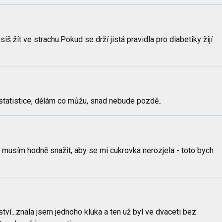
š žít ve strachu.Pokud se drží jistá pravidla pro diabetiky žijí
é statistice, dělám co můžu, snad nebude pozdě..
 musím hodně snažit, aby se mi cukrovka nerozjela - toto bych
ví...znala jsem jednoho kluka a ten už byl ve dvaceti bez