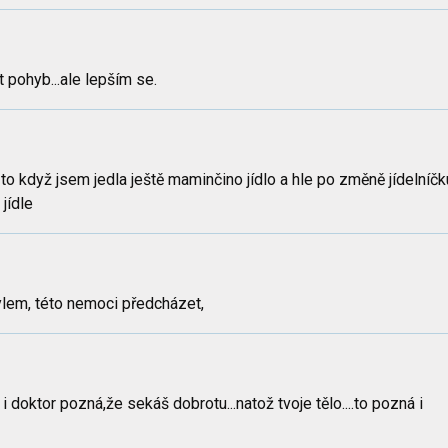
t pohyb...ale lepším se.
to když jsem jedla ještě maminčino jídlo a hle po změně jídelníčk
jídle
ylem, této nemoci předcházet,
 i doktor pozná,že sekáš dobrotu...natož tvoje tělo....to pozná i