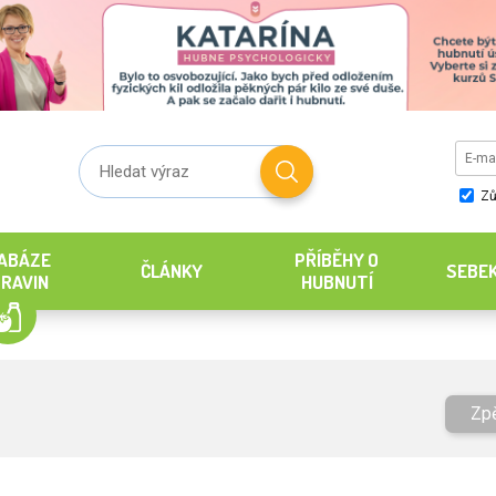
Zů
ABÁZE
PŘÍBĚHY O
ČLÁNKY
SEBE
RAVIN
HUBNUTÍ
Zp