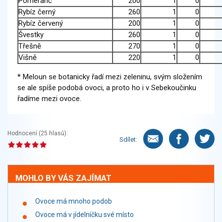
Pomeranč
200
1
0
Rybíz černý
260
1
0
Rybíz červený
200
1
0
Švestky
260
1
0
Třešně
270
1
0
Višně
220
1
0
* Meloun se botanicky řadí mezi zeleninu, svým složením
se ale spíše podobá ovoci, a proto ho i v Sebekoučinku
řadíme mezi ovoce.
Hodnocení (
25
hlasů):
Sdílet:
MOHLO BY VÁS ZAJÍMAT
Ovoce má mnoho podob
Ovoce má v jídelníčku své místo