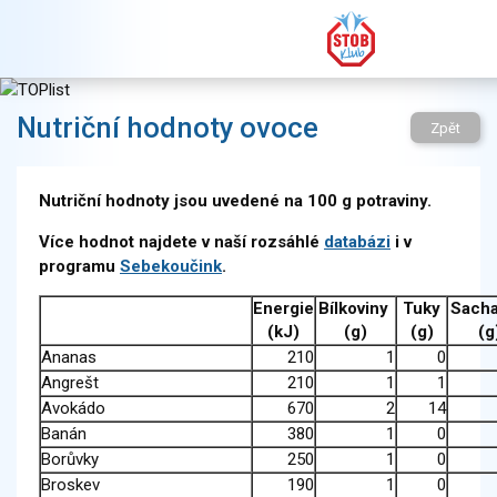
Nutriční hodnoty ovoce
Zpět
Nutriční hodnoty jsou uvedené na 100 g potraviny.
Více hodnot najdete v naší rozsáhlé
databázi
i v
programu
Sebekoučink
.
Energie
Bílkoviny
Tuky
Sacha
(kJ)
(g)
(g)
(g
Ananas
210
1
0
Angrešt
210
1
1
Avokádo
670
2
14
Banán
380
1
0
Borůvky
250
1
0
Broskev
190
1
0