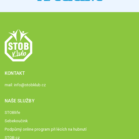
KONTAKT
mail:
info@stobklub.cz
NAŠE SLUŽBY
STOBlife
Sebekoučink
Podpůrný online program při lécích na hubnutí
STOB.cz