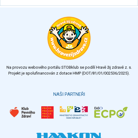
Na provozu webového portálu STOBklub se podílí Hravě žij zdravě z. s.
Projekt je spolufinancován z dotace HMP (DOT/81/01/002536/2025).
NAŠI PARTNEŘI