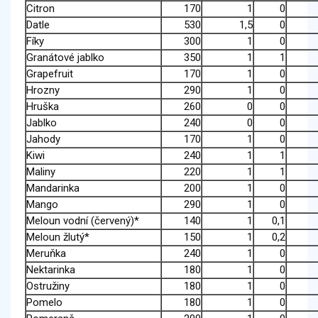
Citron
170
1
0
Datle
530
1,5
0
Fíky
300
1
0
Granátové jablko
350
1
1
Grapefruit
170
1
0
Hrozny
290
1
0
Hruška
260
0
0
Jablko
240
0
0
Jahody
170
1
0
Kiwi
240
1
1
Maliny
220
1
1
Mandarinka
200
1
0
Mango
290
1
0
Meloun vodní (červený)*
140
1
0,1
Meloun žlutý*
150
1
0,2
Meruňka
240
1
0
Nektarinka
180
1
0
Ostružiny
180
1
0
Pomelo
180
1
0