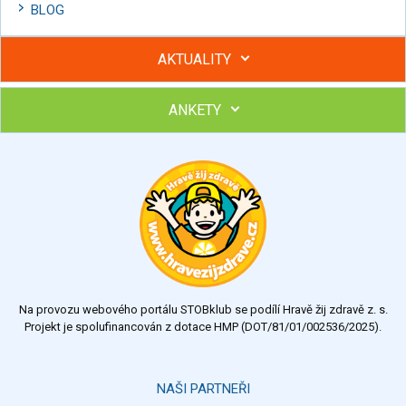
BLOG
AKTUALITY
ANKETY
Hubněte s podporou lektorky a skupiny v kurzech STOBu
Chcete poradit s hubnutím? Najděte si odborníka STOBu ve
svém regionu
Ohodnoťte program Sebekoučink
výborný
velmi dobrý
dobrý
dostatečný
nedostatečný
Na provozu webového portálu STOBklub se podílí Hravě žij zdravě z. s.
Výsledky
Všechny ankety
Projekt je spolufinancován z dotace HMP (DOT/81/01/002536/2025).
Hlasovat
NAŠI PARTNEŘI