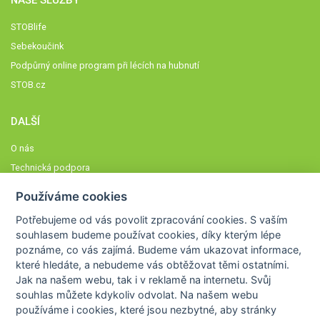
STOBlife
Sebekoučink
Podpůrný online program při lécích na hubnutí
STOB.cz
DALŠÍ
O nás
Technická podpora
Časté dotazy
Používáme cookies
Normy a zásady fungování STOBklubu
Potřebujeme od vás
povolit zpracování cookies
. S vaším
Členové STOBklubu
souhlasem budeme používat cookies, díky kterým lépe
Zásady nakládání s osobními údaji
poznáme,
co vás zajímá
. Budeme vám ukazovat
informace,
které hledáte
, a nebudeme vás obtěžovat těmi ostatními.
Otestujte se
Jak na našem webu, tak i v reklamě na internetu. Svůj
Spočítejte si
souhlas můžete kdykoliv odvolat. Na našem webu
Výzva 52
používáme i cookies, které jsou nezbytné
, aby stránky