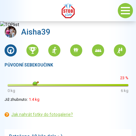
Aisha39
PŮVODNÍ SEBEKOUČINK
23 %
0 kg
6 kg
Již zhubnuto:
1.4 kg
Jak nahrát fotky do fotogalerie?