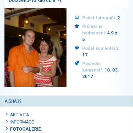
Dotaženo-10 kilo dole :-)
Počet fotografií:
2
Průměrné
hodnocení:
4.9 z
5
Počet komentářů:
17
Poslední
komentář:
10. 03.
2017
AISHA39
AKTIVITA
INFORMACE
FOTOGALERIE