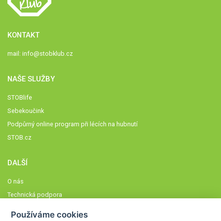
KONTAKT
mail:
info@stobklub.cz
NAŠE SLUŽBY
STOBlife
Sebekoučink
Podpůrný online program při lécích na hubnutí
STOB.cz
DALŠÍ
O nás
Technická podpora
Časté dotazy
Používáme cookies