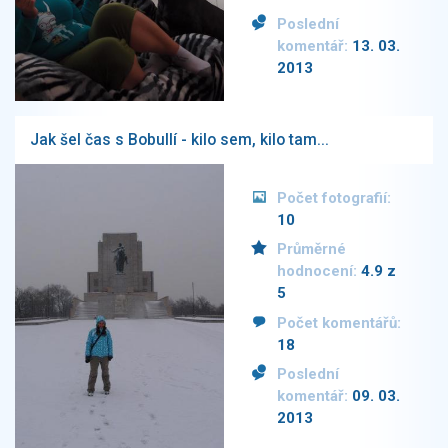
Poslední
komentář:
13. 03.
2013
Jak šel čas s Bobullí - kilo sem, kilo tam...
Počet fotografií:
10
Průměrné
hodnocení:
4.9 z
5
Počet komentářů:
18
Poslední
komentář:
09. 03.
2013