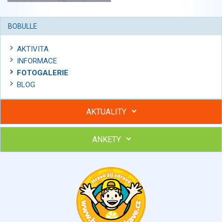
BOBULLE
AKTIVITA
INFORMACE
FOTOGALERIE
BLOG
AKTUALITY
ANKETY
Hubněte s podporou lektorky a skupiny v kurzech STOBu
Chcete poradit s hubnutím? Najděte si odborníka STOBu ve
svém regionu
Ohodnoťte program Sebekoučink
výborný
velmi dobrý
dobrý
dostatečný