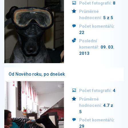
Počet fotografií:
8
Průměrné
hodnocení:
5 z 5
Počet komentářů:
22
Poslední
komentář:
09. 03.
2013
Od Nového roku, po dnešek
Počet fotografií:
4
Průměrné
hodnocení:
4.7 z
5
Počet komentářů:
29