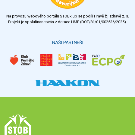
nedostatečný
Na provozu webového portálu STOBklub se podílí Hravě žij zdravě z. s.
Výsledky
Všechny ankety
Projekt je spolufinancován z dotace HMP (DOT/81/01/002536/2025).
Hlasovat
NAŠI PARTNEŘI