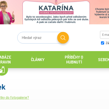
Zů
ABÁZE
PŘÍBĚHY O
ČLÁNKY
SEBE
RAVIN
HUBNUTÍ
ek
tky do fotogalerie?