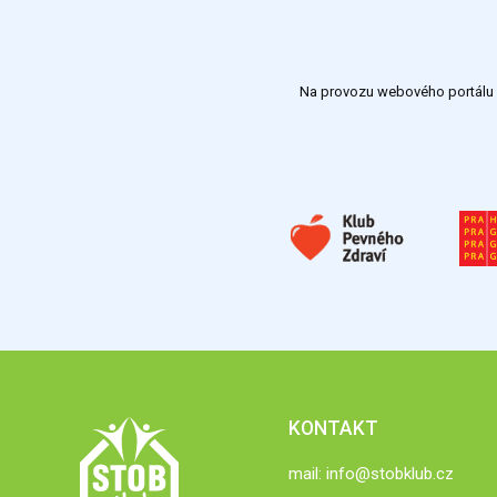
Na provozu webového portálu S
KONTAKT
mail:
info@stobklub.cz