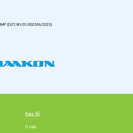
e HMP (DOT/81/01/002536/2025).
DALŠÍ
O nás