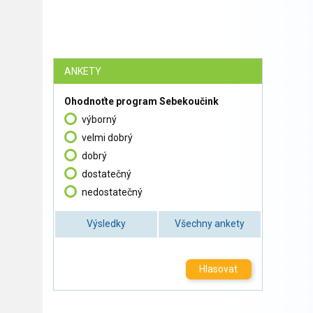
ANKETY
Ohodnoťte program Sebekoučink
výborný
velmi dobrý
dobrý
dostatečný
nedostatečný
Výsledky
Všechny ankety
Hlasovat