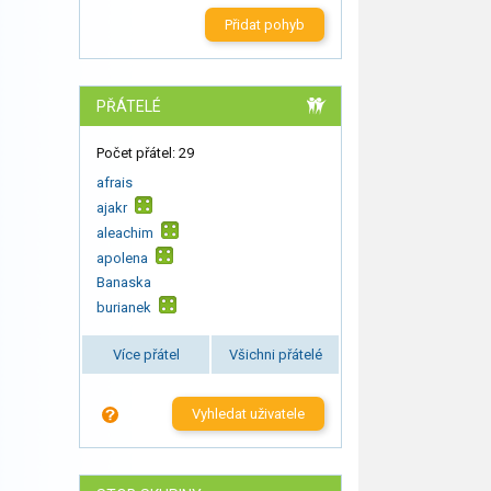
Přidat pohyb
PŘÁTELÉ
Počet přátel: 29
afrais
ajakr
aleachim
apolena
Banaska
burianek
Více přátel
Všichni přátelé
Vyhledat uživatele