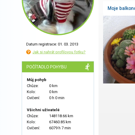
Moje balkon
Datum registrace: 01. 03. 2013
Jak si nahrát profilovou fotku?
POČÍTADLO POHYBU
Můj pohyb
Chůze:
0 km
Kolo:
0 km
Cvičení:
0 h 0 min
Všichni uživatelé
Chůze:
148118.66 km
Kolo:
67460.85 km
Cvičení:
6079 h 7 min