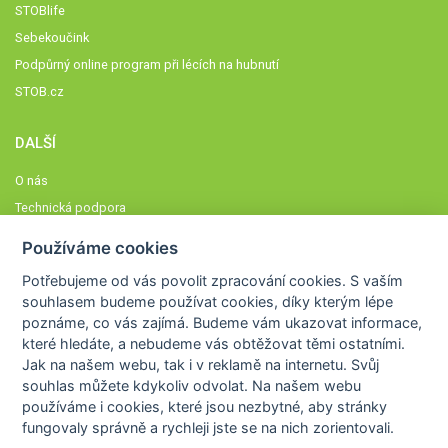
STOBlife
Sebekoučink
Podpůrný online program při lécích na hubnutí
STOB.cz
DALŠÍ
O nás
Technická podpora
Časté dotazy
Používáme cookies
Normy a zásady fungování STOBklubu
Potřebujeme od vás
povolit zpracování cookies
. S vaším
Členové STOBklubu
souhlasem budeme používat cookies, díky kterým lépe
Zásady nakládání s osobními údaji
poznáme,
co vás zajímá
. Budeme vám ukazovat
informace,
které hledáte
, a nebudeme vás obtěžovat těmi ostatními.
Otestujte se
Jak na našem webu, tak i v reklamě na internetu. Svůj
Spočítejte si
souhlas můžete kdykoliv odvolat. Na našem webu
Výzva 52
používáme i cookies, které jsou nezbytné
, aby stránky
fungovaly správně a rychleji jste se na nich zorientovali.