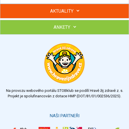
AKTUALITY
ANKETY
Hubněte s podporou lektorky a skupiny v kurzech STOBu
Chcete poradit s hubnutím? Najděte si odborníka STOBu ve
svém regionu
Ohodnoťte program Sebekoučink
výborný
velmi dobrý
dobrý
dostatečný
nedostatečný
Na provozu webového portálu STOBklub se podílí Hravě žij zdravě z. s.
Výsledky
Všechny ankety
Projekt je spolufinancován z dotace HMP (DOT/81/01/002536/2025).
Hlasovat
NAŠI PARTNEŘI