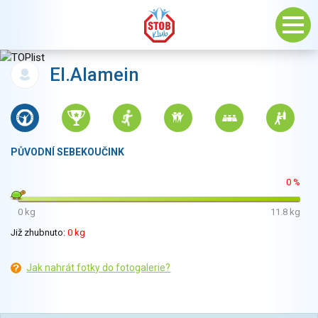
El.Alamein
PŮVODNÍ SEBEKOUČINK
0 %
0 kg
11.8 kg
Již zhubnuto:
0 kg
Jak nahrát fotky do fotogalerie?