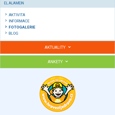
EL.ALAMEIN
AKTIVITA
INFORMACE
FOTOGALERIE
BLOG
AKTUALITY
ANKETY
Hubněte s podporou lektorky a skupiny v kurzech STOBu
Chcete poradit s hubnutím? Najděte si odborníka STOBu ve
svém regionu
Ohodnoťte program Sebekoučink
výborný
velmi dobrý
dobrý
dostatečný
nedostatečný