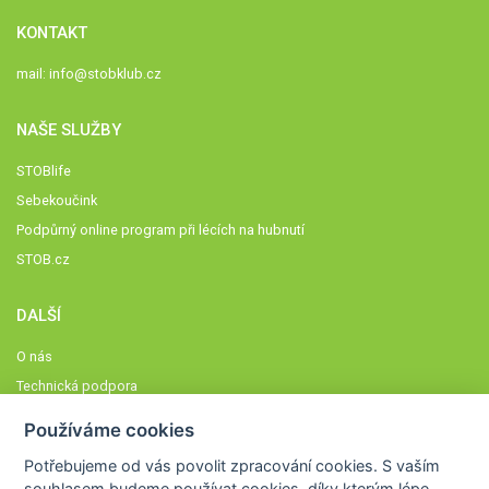
KONTAKT
mail:
info@stobklub.cz
NAŠE SLUŽBY
STOBlife
Sebekoučink
Podpůrný online program při lécích na hubnutí
STOB.cz
DALŠÍ
O nás
Technická podpora
Časté dotazy
Používáme cookies
Normy a zásady fungování STOBklubu
Potřebujeme od vás
povolit zpracování cookies
. S vaším
Členové STOBklubu
souhlasem budeme používat cookies, díky kterým lépe