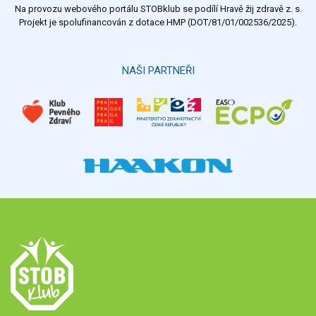
Na provozu webového portálu STOBklub se podílí Hravě žij zdravě z. s.
Výsledky
Všechny ankety
Projekt je spolufinancován z dotace HMP (DOT/81/01/002536/2025).
Hlasovat
NAŠI PARTNEŘI