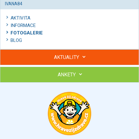
IVANA84
AKTIVITA
INFORMACE
FOTOGALERIE
BLOG
AKTUALITY
ANKETY
Hubněte s podporou lektorky a skupiny v kurzech STOBu
Chcete poradit s hubnutím? Najděte si odborníka STOBu ve
svém regionu
Ohodnoťte program Sebekoučink
výborný
velmi dobrý
dobrý
dostatečný
nedostatečný