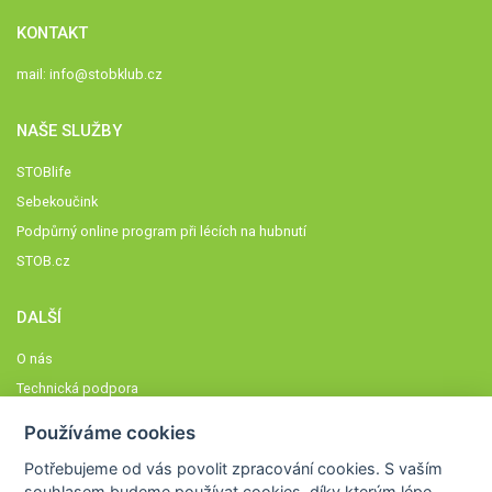
KONTAKT
mail:
info@stobklub.cz
NAŠE SLUŽBY
STOBlife
Sebekoučink
Podpůrný online program při lécích na hubnutí
STOB.cz
DALŠÍ
O nás
Technická podpora
Časté dotazy
Používáme cookies
Normy a zásady fungování STOBklubu
Potřebujeme od vás
povolit zpracování cookies
. S vaším
Členové STOBklubu
souhlasem budeme používat cookies, díky kterým lépe