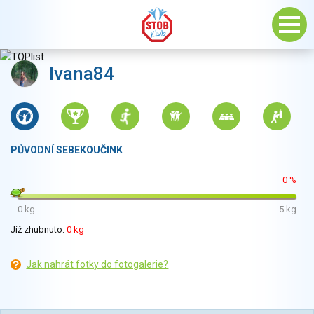
Ivana84
PŮVODNÍ SEBEKOUČINK
0 %
0 kg
5 kg
Již zhubnuto:
0 kg
Jak nahrát fotky do fotogalerie?