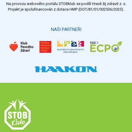
Na provozu webového portálu STOBklub se podílí Hravě žij zdravě z. s.
Výsledky
Všechny ankety
Projekt je spolufinancován z dotace HMP (DOT/81/01/002536/2025).
Hlasovat
NAŠI PARTNEŘI