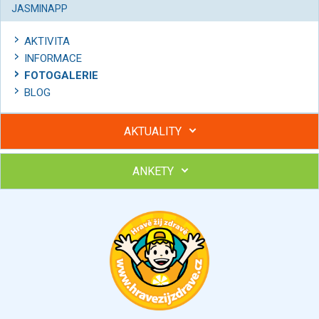
JASMINAPP
AKTIVITA
INFORMACE
FOTOGALERIE
BLOG
AKTUALITY
ANKETY
Hubněte s podporou lektorky a skupiny v kurzech STOBu
Chcete poradit s hubnutím? Najděte si odborníka STOBu ve
svém regionu
Ohodnoťte program Sebekoučink
výborný
velmi dobrý
dobrý
dostatečný
nedostatečný