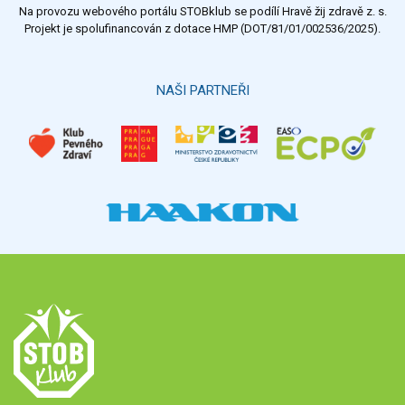
Na provozu webového portálu STOBklub se podílí Hravě žij zdravě z. s.
Výsledky
Všechny ankety
Projekt je spolufinancován z dotace HMP (DOT/81/01/002536/2025).
Hlasovat
NAŠI PARTNEŘI