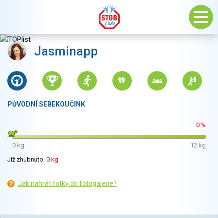
Jasminapp
PŮVODNÍ SEBEKOUČINK
0 %
0 kg
12 kg
Již zhubnuto:
0 kg
Jak nahrát fotky do fotogalerie?