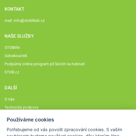
KONTAKT
mail:
info@stobklub.cz
NAŠE SLUŽBY
STOBlife
Sebekoučink
Podpůrný online program při lécích na hubnutí
STOB.cz
DALŠÍ
O nás
Technická podpora
Časté dotazy
Používáme cookies
Normy a zásady fungování STOBklubu
Potřebujeme od vás
povolit zpracování cookies
. S vaším
Členové STOBklubu
souhlasem budeme používat cookies, díky kterým lépe