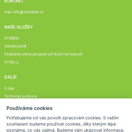
KONTAKT
mail:
info@stobklub.cz
NAŠE SLUŽBY
STOBlife
Sebekoučink
Podpůrný online program při lécích na hubnutí
STOB.cz
DALŠÍ
O nás
Technická podpora
Časté dotazy
Používáme cookies
Normy a zásady fungování STOBklubu
Potřebujeme od vás
povolit zpracování cookies
. S vaším
Členové STOBklubu
souhlasem budeme používat cookies, díky kterým lépe
Zásady nakládání s osobními údaji
poznáme,
co vás zajímá
. Budeme vám ukazovat
informace,