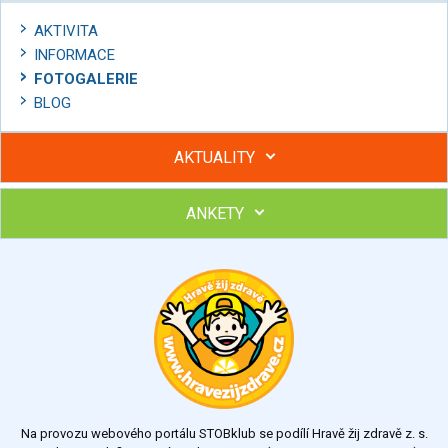
AKTIVITA
INFORMACE
FOTOGALERIE
BLOG
AKTUALITY
ANKETY
Hubněte s podporou lektorky a skupiny v kurzech STOBu
Chcete poradit s hubnutím? Najděte si odborníka STOBu ve
svém regionu
Ohodnoťte program Sebekoučink
výborný
velmi dobrý
dobrý
dostatečný
nedostatečný
Na provozu webového portálu STOBklub se podílí Hravě žij zdravě z. s.
Výsledky
Všechny ankety