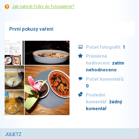
Jak nahrát fotky do fotogalerie?
První pokusy vaření
Počet fotografií:
1
Průměrné
hodnocení:
zatím
nehodnoceno
Počet komentářů:
0
Poslední
komentář:
žádný
komentář
JULIETZ