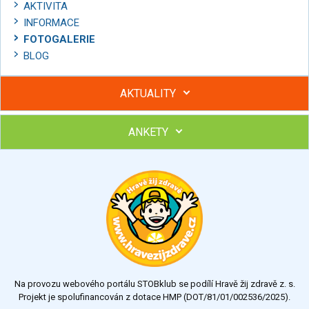
AKTIVITA
INFORMACE
FOTOGALERIE
BLOG
AKTUALITY
ANKETY
Hubněte s podporou lektorky a skupiny v kurzech STOBu
Chcete poradit s hubnutím? Najděte si odborníka STOBu ve
svém regionu
Ohodnoťte program Sebekoučink
výborný
velmi dobrý
dobrý
dostatečný
nedostatečný
Na provozu webového portálu STOBklub se podílí Hravě žij zdravě z. s.
Výsledky
Všechny ankety
Projekt je spolufinancován z dotace HMP (DOT/81/01/002536/2025).