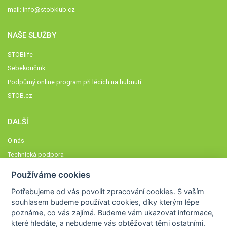
mail:
info@stobklub.cz
NAŠE SLUŽBY
STOBlife
Sebekoučink
Podpůrný online program při lécích na hubnutí
STOB.cz
DALŠÍ
O nás
Technická podpora
Časté dotazy
Používáme cookies
Normy a zásady fungování STOBklubu
Potřebujeme od vás
povolit zpracování cookies
. S vaším
Členové STOBklubu
souhlasem budeme používat cookies, díky kterým lépe
Zásady nakládání s osobními údaji
poznáme,
co vás zajímá
. Budeme vám ukazovat
informace,
které hledáte
, a nebudeme vás obtěžovat těmi ostatními.
Otestujte se