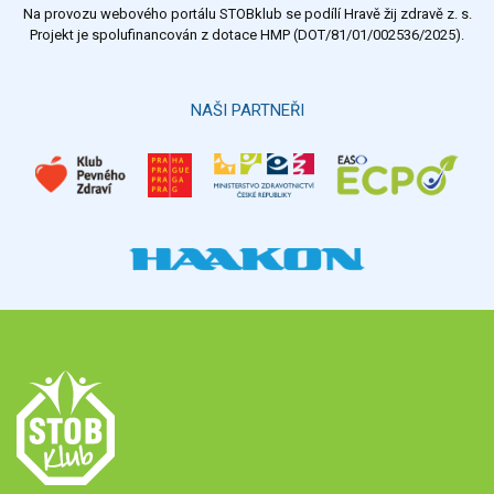
Na provozu webového portálu STOBklub se podílí Hravě žij zdravě z. s.
Výsledky
Všechny ankety
Projekt je spolufinancován z dotace HMP (DOT/81/01/002536/2025).
Hlasovat
NAŠI PARTNEŘI