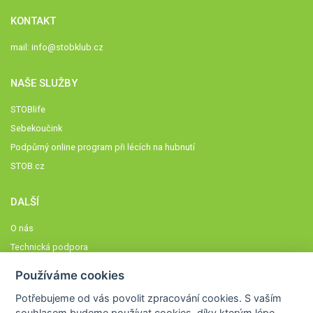
KONTAKT
mail:
info@stobklub.cz
NAŠE SLUŽBY
STOBlife
Sebekoučink
Podpůrný online program při lécích na hubnutí
STOB.cz
DALŠÍ
O nás
Technická podpora
Časté dotazy
Používáme cookies
Normy a zásady fungování STOBklubu
Potřebujeme od vás
povolit zpracování cookies
. S vaším
Členové STOBklubu
souhlasem budeme používat cookies, díky kterým lépe