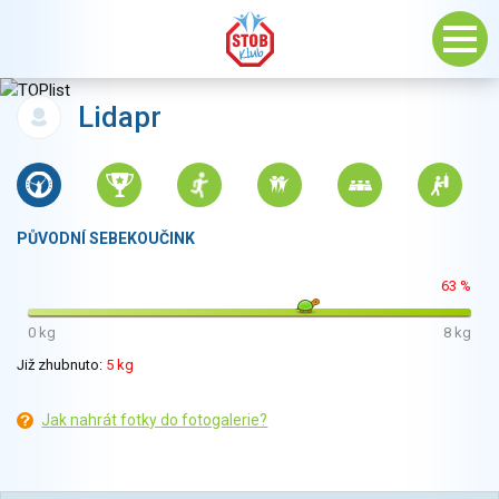
Lidapr
PŮVODNÍ SEBEKOUČINK
63 %
0 kg
8 kg
Již zhubnuto:
5 kg
Jak nahrát fotky do fotogalerie?