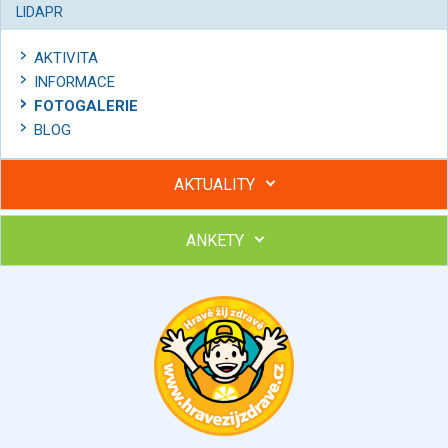
LIDAPR
AKTIVITA
INFORMACE
FOTOGALERIE
BLOG
AKTUALITY
ANKETY
Hubněte s podporou lektorky a skupiny v kurzech STOBu
Chcete poradit s hubnutím? Najděte si odborníka STOBu ve
svém regionu
Ohodnoťte program Sebekoučink
výborný
velmi dobrý
dobrý
dostatečný
nedostatečný