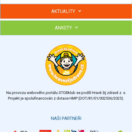
AKTUALITY
ANKETY
Hubněte s podporou lektorky a skupiny v kurzech STOBu
Chcete poradit s hubnutím? Najděte si odborníka STOBu ve
svém regionu
Ohodnoťte program Sebekoučink
výborný
velmi dobrý
dobrý
dostatečný
nedostatečný
Na provozu webového portálu STOBklub se podílí Hravě žij zdravě z. s.
Výsledky
Všechny ankety
Projekt je spolufinancován z dotace HMP (DOT/81/01/002536/2025).
Hlasovat
NAŠI PARTNEŘI