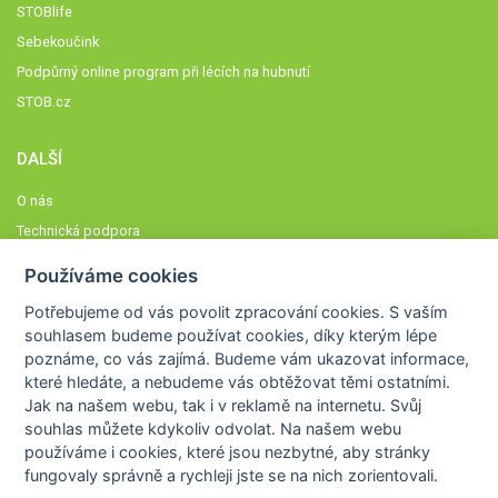
STOBlife
Sebekoučink
Podpůrný online program při lécích na hubnutí
STOB.cz
DALŠÍ
O nás
Technická podpora
Časté dotazy
Používáme cookies
Normy a zásady fungování STOBklubu
Potřebujeme od vás
povolit zpracování cookies
. S vaším
Členové STOBklubu
souhlasem budeme používat cookies, díky kterým lépe
Zásady nakládání s osobními údaji
poznáme,
co vás zajímá
. Budeme vám ukazovat
informace,
které hledáte
, a nebudeme vás obtěžovat těmi ostatními.
Otestujte se
Jak na našem webu, tak i v reklamě na internetu. Svůj
Spočítejte si
souhlas můžete kdykoliv odvolat. Na našem webu
Výzva 52
používáme i cookies, které jsou nezbytné
, aby stránky
fungovaly správně a rychleji jste se na nich zorientovali.