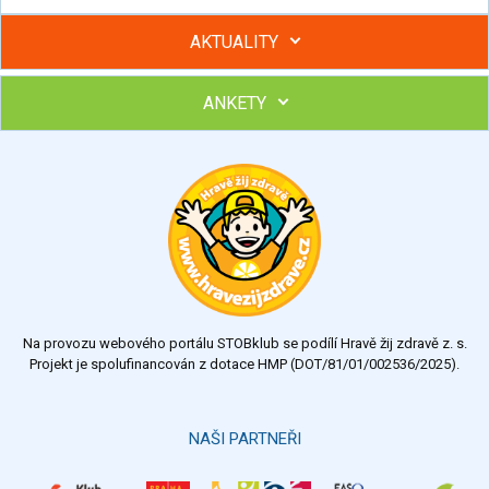
AKTUALITY
ANKETY
Hubněte s podporou lektorky a skupiny v kurzech STOBu
Chcete poradit s hubnutím? Najděte si odborníka STOBu ve
svém regionu
Ohodnoťte program Sebekoučink
výborný
velmi dobrý
dobrý
dostatečný
nedostatečný
Na provozu webového portálu STOBklub se podílí Hravě žij zdravě z. s.
Výsledky
Všechny ankety
Projekt je spolufinancován z dotace HMP (DOT/81/01/002536/2025).
Hlasovat
NAŠI PARTNEŘI