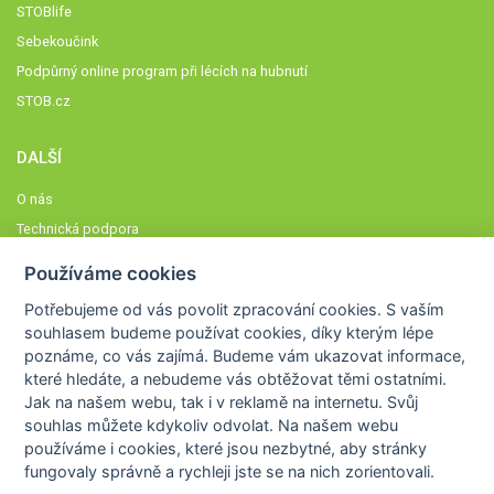
STOBlife
Sebekoučink
Podpůrný online program při lécích na hubnutí
STOB.cz
DALŠÍ
O nás
Technická podpora
Časté dotazy
Používáme cookies
Normy a zásady fungování STOBklubu
Potřebujeme od vás
povolit zpracování cookies
. S vaším
Členové STOBklubu
souhlasem budeme používat cookies, díky kterým lépe
Zásady nakládání s osobními údaji
poznáme,
co vás zajímá
. Budeme vám ukazovat
informace,
které hledáte
, a nebudeme vás obtěžovat těmi ostatními.
Otestujte se
Jak na našem webu, tak i v reklamě na internetu. Svůj
Spočítejte si
souhlas můžete kdykoliv odvolat. Na našem webu
Výzva 52
používáme i cookies, které jsou nezbytné
, aby stránky
fungovaly správně a rychleji jste se na nich zorientovali.