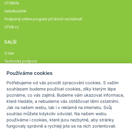
STOBlife
Sebekoučink
Podpůrný online program při lécích na hubnutí
STOB.cz
DALŠÍ
O nás
Technická podpora
Časté dotazy
Používáme cookies
Normy a zásady fungování STOBklubu
Potřebujeme od vás
povolit zpracování cookies
. S vaším
Členové STOBklubu
souhlasem budeme používat cookies, díky kterým lépe
Zásady nakládání s osobními údaji
poznáme,
co vás zajímá
. Budeme vám ukazovat
informace,
které hledáte
, a nebudeme vás obtěžovat těmi ostatními.
Otestujte se
Jak na našem webu, tak i v reklamě na internetu. Svůj
Spočítejte si
souhlas můžete kdykoliv odvolat. Na našem webu
Výzva 52
používáme i cookies, které jsou nezbytné
, aby stránky
fungovaly správně a rychleji jste se na nich zorientovali.