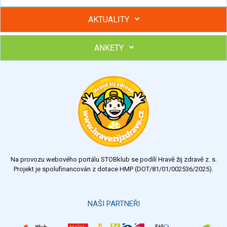
AKTUALITY
ANKETY
Hubněte s podporou lektorky a skupiny v kurzech STOBu
Chcete poradit s hubnutím? Najděte si odborníka STOBu ve
svém regionu
Ohodnoťte program Sebekoučink
výborný
velmi dobrý
dobrý
dostatečný
nedostatečný
Na provozu webového portálu STOBklub se podílí Hravě žij zdravě z. s.
Výsledky
Všechny ankety
Projekt je spolufinancován z dotace HMP (DOT/81/01/002536/2025).
Hlasovat
NAŠI PARTNEŘI