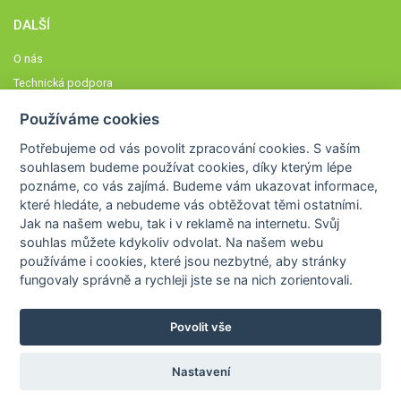
DALŠÍ
O nás
Technická podpora
Časté dotazy
Používáme cookies
Normy a zásady fungování STOBklubu
Potřebujeme od vás
povolit zpracování cookies
. S vaším
Členové STOBklubu
souhlasem budeme používat cookies, díky kterým lépe
Zásady nakládání s osobními údaji
poznáme,
co vás zajímá
. Budeme vám ukazovat
informace,
které hledáte
, a nebudeme vás obtěžovat těmi ostatními.
Otestujte se
Jak na našem webu, tak i v reklamě na internetu. Svůj
Spočítejte si
souhlas můžete kdykoliv odvolat. Na našem webu
Výzva 52
používáme i cookies, které jsou nezbytné
, aby stránky
fungovaly správně a rychleji jste se na nich zorientovali.
Povolit vše
COPYRIGHT © 2026
STOB
WWW.STOB.CZ
,
KLUB
WWW.HRAVEZIJZDRAVE.CZ
Nastavení