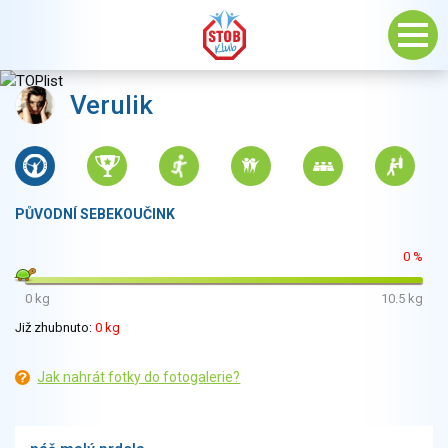
Verulik
PŮVODNÍ SEBEKOUČINK
0 %
0 kg
10.5 kg
Již zhubnuto:
0 kg
Jak nahrát fotky do fotogalerie?