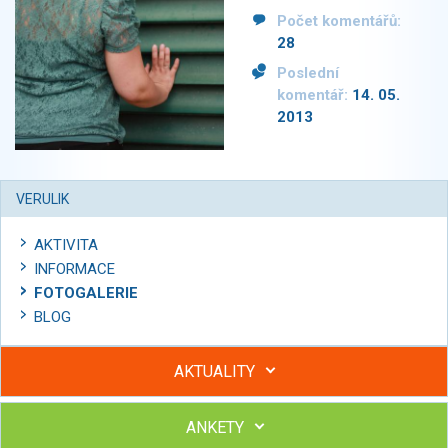
Počet komentářů:
28
Poslední
komentář:
14. 05.
2013
VERULIK
AKTIVITA
INFORMACE
FOTOGALERIE
BLOG
AKTUALITY
ANKETY
Hubněte s podporou lektorky a skupiny v kurzech STOBu