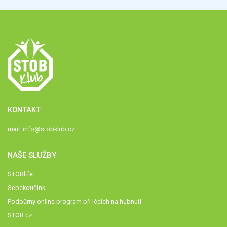
KONTAKT
mail:
info@stobklub.cz
NAŠE SLUŽBY
STOBlife
Sebekoučink
Podpůrný online program při lécích na hubnutí
STOB.cz