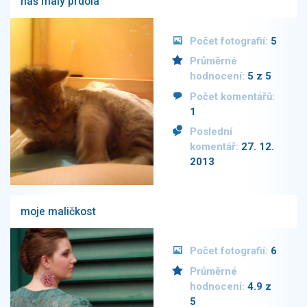
náš malý prdola
Počet fotografií:
5
Průměrné
hodnocení:
5 z 5
Počet komentářů:
1
Poslední
komentář:
27. 12.
2013
moje maličkost
Počet fotografií:
6
Průměrné
hodnocení:
4.9 z
5