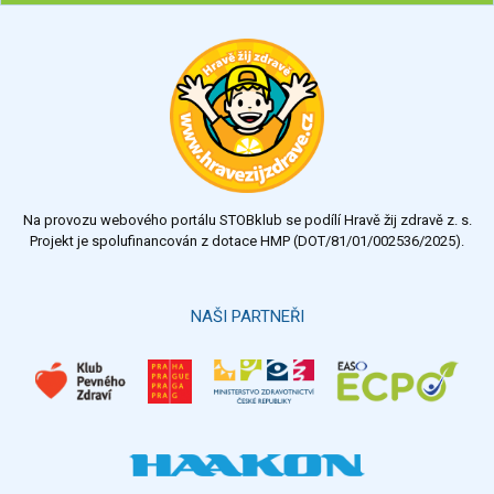
Chcete poradit s hubnutím? Najděte si odborníka STOBu ve
svém regionu
Ohodnoťte program Sebekoučink
výborný
velmi dobrý
dobrý
dostatečný
nedostatečný
Na provozu webového portálu STOBklub se podílí Hravě žij zdravě z. s.
Výsledky
Všechny ankety
Projekt je spolufinancován z dotace HMP (DOT/81/01/002536/2025).
Hlasovat
NAŠI PARTNEŘI