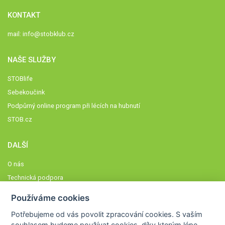
KONTAKT
mail:
info@stobklub.cz
NAŠE SLUŽBY
STOBlife
Sebekoučink
Podpůrný online program při lécích na hubnutí
STOB.cz
DALŠÍ
O nás
Technická podpora
Časté dotazy
Používáme cookies
Normy a zásady fungování STOBklubu
Potřebujeme od vás
povolit zpracování cookies
. S vaším
Členové STOBklubu
souhlasem budeme používat cookies, díky kterým lépe