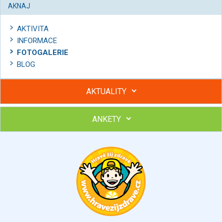
AKNAJ
AKTIVITA
INFORMACE
FOTOGALERIE
BLOG
AKTUALITY
ANKETY
Hubněte s podporou lektorky a skupiny v kurzech STOBu
Chcete poradit s hubnutím? Najděte si odborníka STOBu ve
svém regionu
Ohodnoťte program Sebekoučink
výborný
velmi dobrý
dobrý
dostatečný
nedostatečný