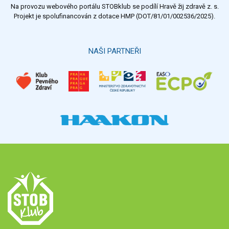
Na provozu webového portálu STOBklub se podílí Hravě žij zdravě z. s.
Výsledky
Všechny ankety
Projekt je spolufinancován z dotace HMP (DOT/81/01/002536/2025).
Hlasovat
NAŠI PARTNEŘI