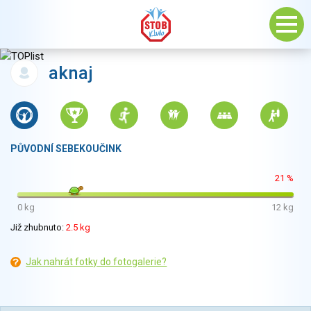
aknaj
PŮVODNÍ SEBEKOUČINK
21 %
0 kg
12 kg
Již zhubnuto:
2.5 kg
Jak nahrát fotky do fotogalerie?