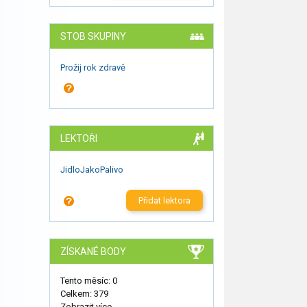
STOB SKUPINY
Prožij rok zdravě
LEKTOŘI
JidloJakoPalivo
Přidat lektora
ZÍSKANÉ BODY
Tento měsíc: 0
Celkem: 379
Zobrazit více