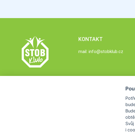
KONTAKT
mail:
info@stobklub.cz
Pou
Potř
bude
Bud
obtě
Svůj
i co