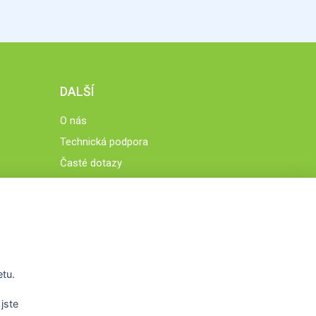
DALŠÍ
O nás
Technická podpora
Časté dotazy
Normy a zásady fungování STOBklubu
Členové STOBklubu
Zásady nakládání s osobními údaji
Otestujte se
Spočítejte si
etu.
Výzva 52
jste