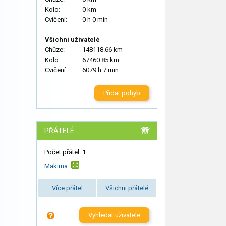
Kolo:
0 km
Cvičení:
0 h 0 min
Všichni uživatelé
Chůze:
148118.66 km
Kolo:
67460.85 km
Cvičení:
6079 h 7 min
Přidat pohyb
PŘÁTELÉ
Počet přátel: 1
Makima
Více přátel
Všichni přátelé
Vyhledat uživatele