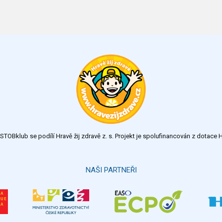
TOBklub se podílí Hravě žij zdravě z. s. Projekt je spolufinancován z dotac
NAŠI PARTNEŘI