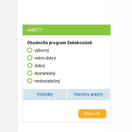
ANKETY
Ohodnoťte program Sebekoučink
výborný
velmi dobrý
dobrý
dostatečný
nedostatečný
Výsledky
Všechny ankety
Hlasovat