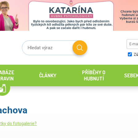
Zů
ABÁZE
PŘÍBĚHY O
ČLÁNKY
SEBE
RAVIN
HUBNUTÍ
achova
tky do fotogalerie?