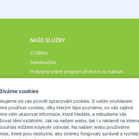
NAŠE SLUŽBY
STOBlife
Sebekoučink
Podpůrný online program při lécích na hubnutí
STOB.cz
žíváme cookies
ebujeme od vás
povolit zpracování cookies
. S vaším souhlasem
me používat cookies, díky kterým lépe poznáme,
co vás zajímá
.
eme vám ukazovat
informace, které hledáte
, a nebudeme vás
žovat těmi ostatními. Jak na našem webu, tak i v reklamě na intern
 souhlas můžete kdykoliv odvolat. Na našem webu
používáme
okies, které jsou nezbytné
, aby stránky fungovaly správně a rychleji 