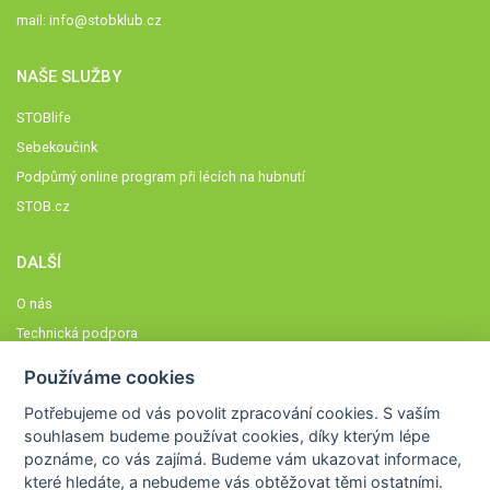
mail:
info@stobklub.cz
NAŠE SLUŽBY
STOBlife
Sebekoučink
Podpůrný online program při lécích na hubnutí
STOB.cz
DALŠÍ
O nás
Technická podpora
Časté dotazy
Používáme cookies
Normy a zásady fungování STOBklubu
Potřebujeme od vás
povolit zpracování cookies
. S vaším
Členové STOBklubu
souhlasem budeme používat cookies, díky kterým lépe
Zásady nakládání s osobními údaji
poznáme,
co vás zajímá
. Budeme vám ukazovat
informace,
které hledáte
, a nebudeme vás obtěžovat těmi ostatními.
Otestujte se