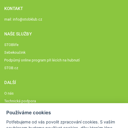
KONTAKT
mail:
info@stobklub.cz
NAŠE SLUŽBY
STOBlife
Sebekoučink
Podpůrný online program při lécích na hubnutí
STOB.cz
DALŠÍ
O nás
Technická podpora
Časté dotazy
Používáme cookies
Normy a zásady fungování STOBklubu
Potřebujeme od vás
povolit zpracování cookies
. S vaším
Členové STOBklubu
souhlasem budeme používat cookies, díky kterým lépe