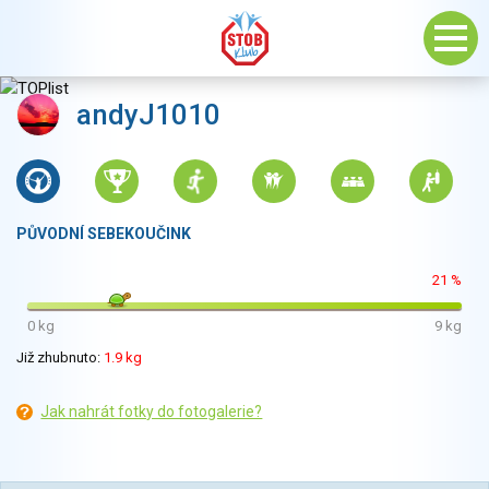
andyJ1010
PŮVODNÍ SEBEKOUČINK
21 %
0 kg
9 kg
Již zhubnuto:
1.9 kg
Jak nahrát fotky do fotogalerie?