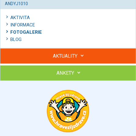
ANDYJ1010
AKTIVITA
INFORMACE
FOTOGALERIE
BLOG
AKTUALITY
ANKETY
Hubněte s podporou lektorky a skupiny v kurzech STOBu
Chcete poradit s hubnutím? Najděte si odborníka STOBu ve
svém regionu
Ohodnoťte program Sebekoučink
výborný
velmi dobrý
dobrý
dostatečný
nedostatečný