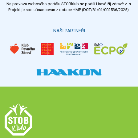
Na provozu webového portálu STOBklub se podílí Hravě žij zdravě z. s.
Výsledky
Všechny ankety
Projekt je spolufinancován z dotace HMP (DOT/81/01/002536/2025).
Hlasovat
NAŠI PARTNEŘI