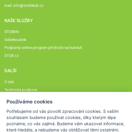
mail:
info@stobklub.cz
NAŠE SLUŽBY
STOBlife
Sebekoučink
Podpůrný online program při lécích na hubnutí
STOB.cz
DALŠÍ
O nás
Technická podpora
Časté dotazy
Používáme cookies
Normy a zásady fungování STOBklubu
Potřebujeme od vás
povolit zpracování cookies
. S vaším
Členové STOBklubu
souhlasem budeme používat cookies, díky kterým lépe
Zásady nakládání s osobními údaji
poznáme,
co vás zajímá
. Budeme vám ukazovat
informace,
které hledáte
, a nebudeme vás obtěžovat těmi ostatními.
Otestujte se