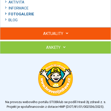
AKTIVITA
INFORMACE
FOTOGALERIE
BLOG
AKTUALITY
ANKETY
Hubněte s podporou lektorky a skupiny v kurzech STOBu
Chcete poradit s hubnutím? Najděte si odborníka STOBu ve
svém regionu
Ohodnoťte program Sebekoučink
výborný
velmi dobrý
dobrý
dostatečný
nedostatečný
Na provozu webového portálu STOBklub se podílí Hravě žij zdravě z. s.
Výsledky
Všechny ankety
Projekt je spolufinancován z dotace HMP (DOT/81/01/002536/2025).