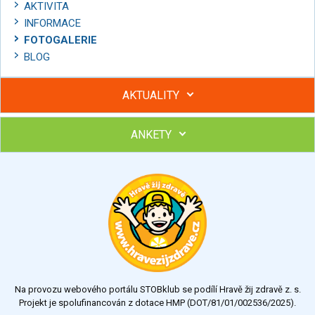
AKTIVITA
INFORMACE
FOTOGALERIE
BLOG
AKTUALITY
ANKETY
Hubněte s podporou lektorky a skupiny v kurzech STOBu
Chcete poradit s hubnutím? Najděte si odborníka STOBu ve
svém regionu
Ohodnoťte program Sebekoučink
výborný
velmi dobrý
dobrý
dostatečný
nedostatečný
Na provozu webového portálu STOBklub se podílí Hravě žij zdravě z. s.
Výsledky
Všechny ankety
Projekt je spolufinancován z dotace HMP (DOT/81/01/002536/2025).