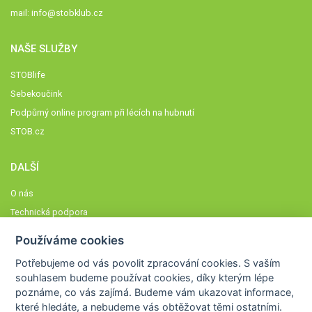
mail:
info@stobklub.cz
NAŠE SLUŽBY
STOBlife
Sebekoučink
Podpůrný online program při lécích na hubnutí
STOB.cz
DALŠÍ
O nás
Technická podpora
Časté dotazy
Používáme cookies
Normy a zásady fungování STOBklubu
Potřebujeme od vás
povolit zpracování cookies
. S vaším
Členové STOBklubu
souhlasem budeme používat cookies, díky kterým lépe
Zásady nakládání s osobními údaji
poznáme,
co vás zajímá
. Budeme vám ukazovat
informace,
které hledáte
, a nebudeme vás obtěžovat těmi ostatními.
Otestujte se