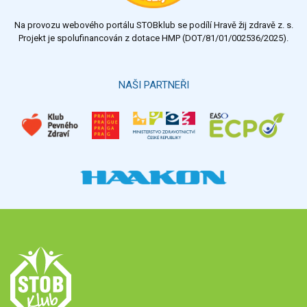
Na provozu webového portálu STOBklub se podílí Hravě žij zdravě z. s.
Výsledky
Všechny ankety
Projekt je spolufinancován z dotace HMP (DOT/81/01/002536/2025).
Hlasovat
NAŠI PARTNEŘI