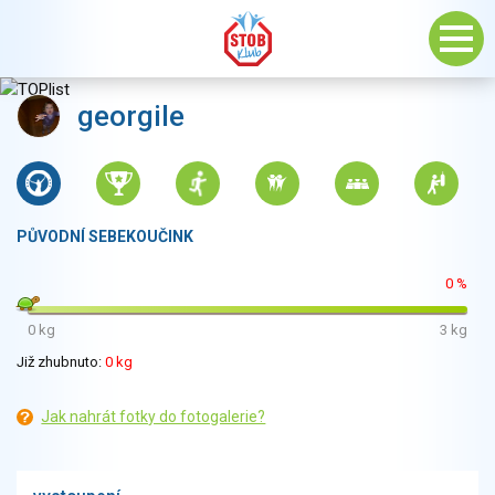
georgile
PŮVODNÍ SEBEKOUČINK
0 %
0 kg
3 kg
Již zhubnuto:
0 kg
Jak nahrát fotky do fotogalerie?