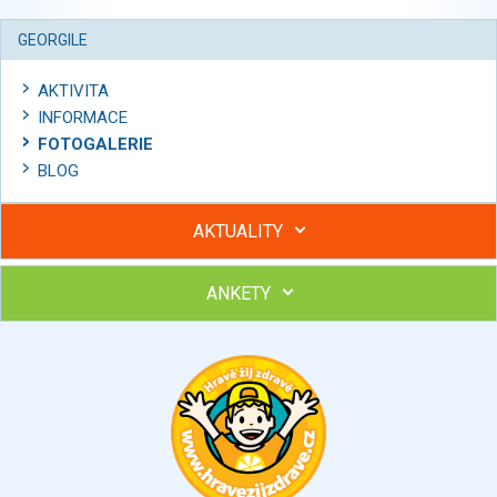
GEORGILE
AKTIVITA
INFORMACE
FOTOGALERIE
BLOG
AKTUALITY
ANKETY
Hubněte s podporou lektorky a skupiny v kurzech STOBu
Chcete poradit s hubnutím? Najděte si odborníka STOBu ve
svém regionu
Ohodnoťte program Sebekoučink
výborný
velmi dobrý
dobrý
dostatečný
nedostatečný