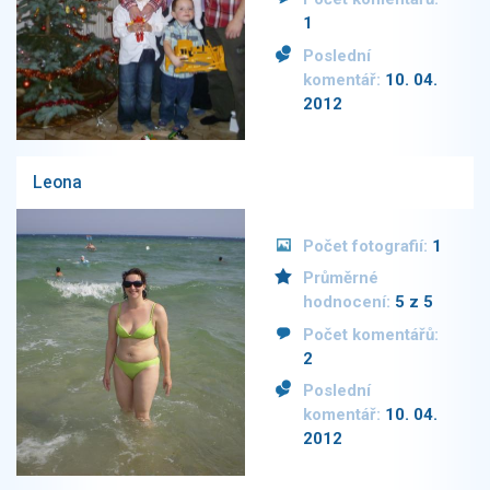
1
Poslední
komentář:
10. 04.
2012
Leona
Počet fotografií:
1
Průměrné
hodnocení:
5 z 5
Počet komentářů:
2
Poslední
komentář:
10. 04.
2012