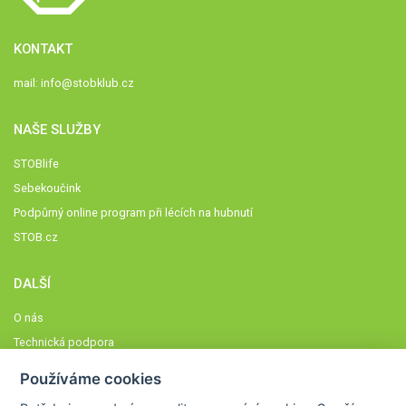
KONTAKT
mail:
info@stobklub.cz
NAŠE SLUŽBY
STOBlife
Sebekoučink
Podpůrný online program při lécích na hubnutí
STOB.cz
DALŠÍ
O nás
Technická podpora
Časté dotazy
Používáme cookies
Normy a zásady fungování STOBklubu