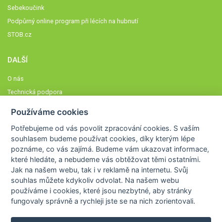
Sebekoučink
Podpůrný online program při lécích na hubnutí
STOB.cz
DALŠÍ
O nás
Technická podpora
Časté dotazy
Používáme cookies
Normy a zásady fungování STOBklubu
Potřebujeme od vás
povolit zpracování cookies
. S vaším
Členové STOBklubu
souhlasem budeme používat cookies, díky kterým lépe
Zásady nakládání s osobními údaji
poznáme,
co vás zajímá
. Budeme vám ukazovat
informace,
které hledáte
, a nebudeme vás obtěžovat těmi ostatními.
Otestujte se
Jak na našem webu, tak i v reklamě na internetu. Svůj
Spočítejte si
souhlas můžete kdykoliv odvolat. Na našem webu
Výzva 52
používáme i cookies, které jsou nezbytné
, aby stránky
fungovaly správně a rychleji jste se na nich zorientovali.