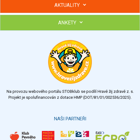
AKTUALITY
ANKETY
Hubněte s podporou lektorky a skupiny v kurzech STOBu
Chcete poradit s hubnutím? Najděte si odborníka STOBu ve
svém regionu
Ohodnoťte program Sebekoučink
výborný
velmi dobrý
dobrý
dostatečný
nedostatečný
Na provozu webového portálu STOBklub se podílí Hravě žij zdravě z. s.
Výsledky
Všechny ankety
Projekt je spolufinancován z dotace HMP (DOT/81/01/002536/2025).
Hlasovat
NAŠI PARTNEŘI