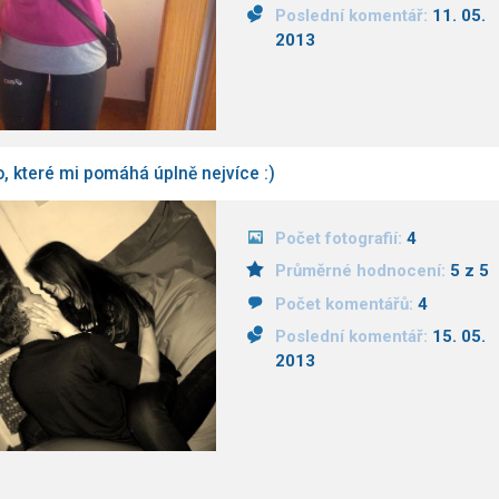
Poslední komentář:
11. 05.
2013
o, které mi pomáhá úplně nejvíce :)
Počet fotografií:
4
Průměrné hodnocení:
5 z 5
Počet komentářů:
4
Poslední komentář:
15. 05.
2013