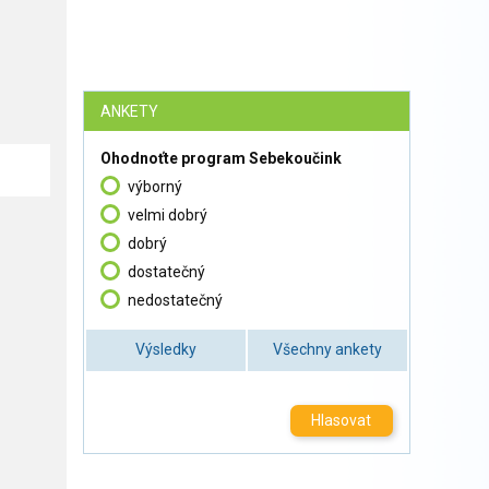
ANKETY
Ohodnoťte program Sebekoučink
výborný
velmi dobrý
dobrý
dostatečný
nedostatečný
Výsledky
Všechny ankety
Hlasovat