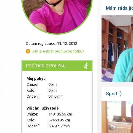
Mám ráda jíd
Datum registrace: 11. 12. 2012
Jak si nahrát profilovou fotku?
POČÍTADLO POHYBU
Můj pohyb
Chůze:
0 km
Kolo:
0 km
Sport :)
Cvičení:
0 h 0 min
Všichni uživatelé
Chůze:
148106.66 km
Kolo:
67460.85 km
Cvičení:
6079 h 7 min