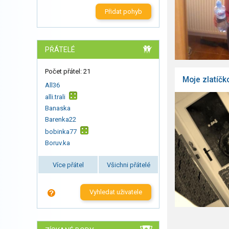
Přidat pohyb
PŘÁTELÉ
Počet přátel: 21
Moje zlatíčk
All36
alli.trali
Banaska
Barenka22
bobinka77
Boruv.ka
Více přátel
Všichni přátelé
Vyhledat uživatele