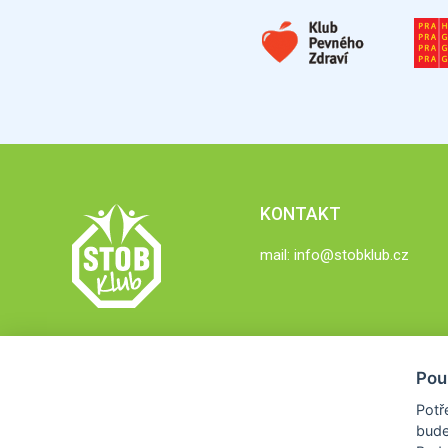
KONTAKT
mail:
info@stobklub.cz
Pou
Potř
bude