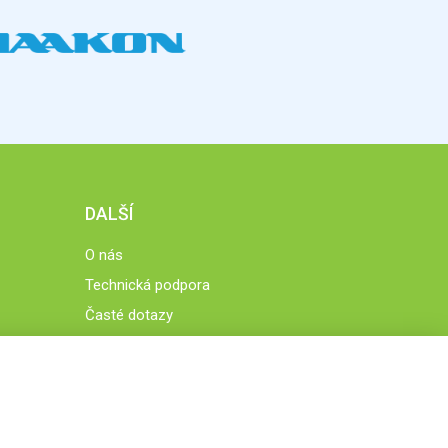
DALŠÍ
O nás
Technická podpora
Časté dotazy
Normy a zásady fungování STOBklubu
Členové STOBklubu
Zásady nakládání s osobními údaji
Otestujte se