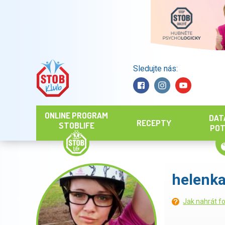
Sledujte nás:
Hledat
ONLINE PROGRAM
DAT
RECEPTY
STOBLIFE
POT
helenk
Jak nahrát fo