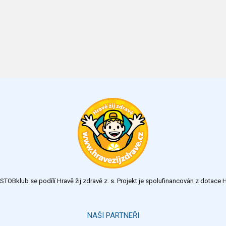
TOBklub se podílí Hravě žij zdravě z. s. Projekt je spolufinancován z dotac
NAŠI PARTNEŘI