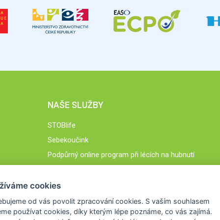
NAŠE SLUŽBY
STOBlife
Sebekoučink
Podpůrný online program při lécích na hubnutí
STOB.cz
žíváme cookies
ebujeme od vás
povolit zpracování cookies
. S vaším souhlasem
me používat cookies, díky kterým lépe poznáme,
co vás zajímá
.