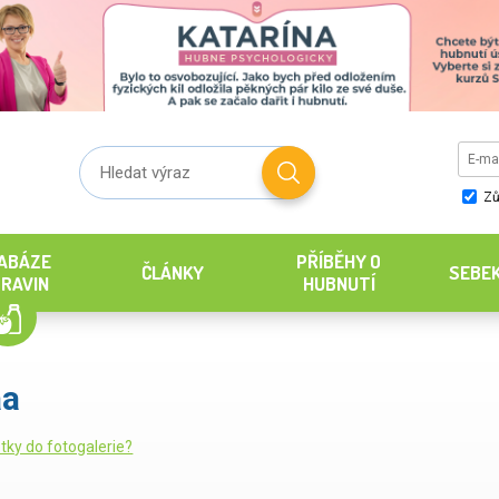
Zů
ABÁZE
PŘÍBĚHY O
ČLÁNKY
SEBE
RAVIN
HUBNUTÍ
aa
tky do fotogalerie?