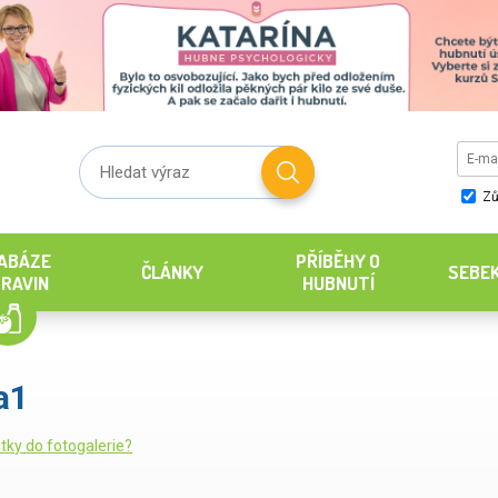
Zů
ABÁZE
PŘÍBĚHY O
ČLÁNKY
SEBE
RAVIN
HUBNUTÍ
a1
tky do fotogalerie?