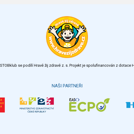
TOBklub se podílí Hravě žij zdravě z. s. Projekt je spolufinancován z dotac
NAŠI PARTNEŘI