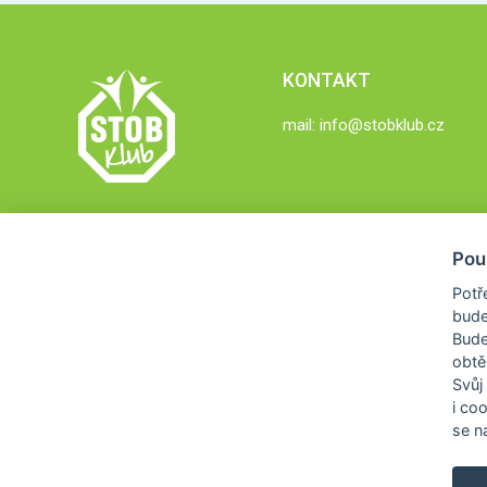
KONTAKT
mail:
info@stobklub.cz
Pou
Potř
bude
Bud
obtě
Svůj
i co
se na