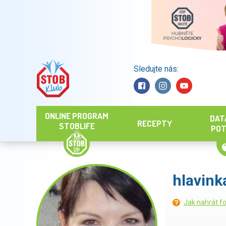
Sledujte nás:
Hledat
ONLINE PROGRAM
DAT
RECEPTY
STOBLIFE
POT
hlavink
Jak nahrát fo