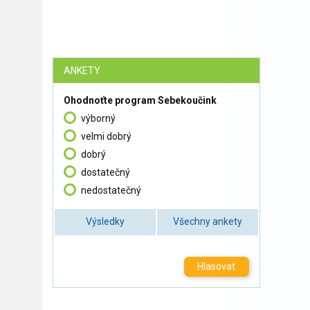
ANKETY
Ohodnoťte program Sebekoučink
výborný
velmi dobrý
dobrý
dostatečný
nedostatečný
Výsledky
Všechny ankety
Hlasovat