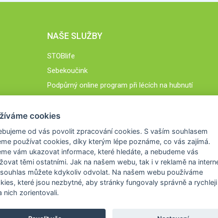
NAŠE SLUŽBY
STOBlife
Sebekoučink
Podpůrný online program při lécích na hubnutí
STOB.cz
žíváme cookies
ebujeme od vás
povolit zpracování cookies
. S vaším souhlasem
me používat cookies, díky kterým lépe poznáme,
co vás zajímá
.
eme vám ukazovat
informace, které hledáte
, a nebudeme vás
žovat těmi ostatními. Jak na našem webu, tak i v reklamě na intern
 souhlas můžete kdykoliv odvolat. Na našem webu
používáme
okies, které jsou nezbytné
, aby stránky fungovaly správně a rychleji 
 nich zorientovali.