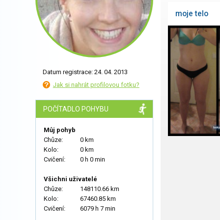
moje telo
Datum registrace: 24. 04. 2013
Jak si nahrát profilovou fotku?
POČÍTADLO POHYBU
Můj pohyb
Chůze:
0 km
Kolo:
0 km
Cvičení:
0 h 0 min
Všichni uživatelé
Chůze:
148110.66 km
Kolo:
67460.85 km
Cvičení:
6079 h 7 min