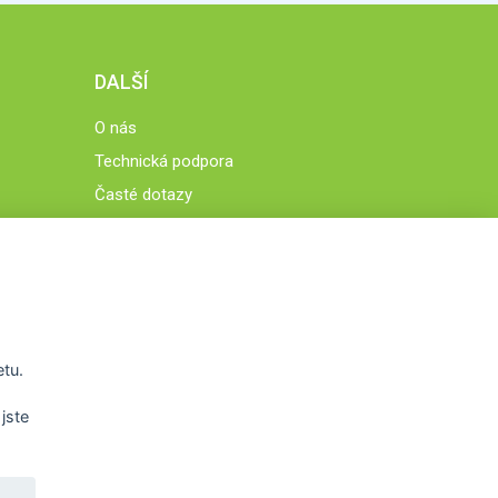
DALŠÍ
O nás
Technická podpora
Časté dotazy
Normy a zásady fungování STOBklubu
Členové STOBklubu
Zásady nakládání s osobními údaji
Otestujte se
Spočítejte si
etu.
Výzva 52
jste