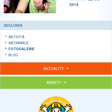
2014
INDULONKA
AKTIVITA
INFORMACE
FOTOGALERIE
BLOG
AKTUALITY
ANKETY
Hubněte s podporou lektorky a skupiny v kurzech STOBu
Chcete poradit s hubnutím? Najděte si odborníka STOBu ve
svém regionu
Ohodnoťte program Sebekoučink
výborný
velmi dobrý