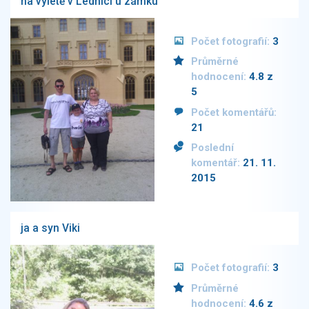
na vyletě v Lednici u zámku
Počet fotografií:
3
Průměrné
hodnocení:
4.8 z
5
Počet komentářů:
21
Poslední
komentář:
21. 11.
2015
ja a syn Viki
Počet fotografií:
3
Průměrné
hodnocení:
4.6 z