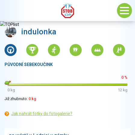
indulonka
PŮVODNÍ SEBEKOUČINK
0 %
0 kg
12 kg
Již zhubnuto:
0 kg
Jak nahrát fotky do fotogalerie?