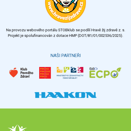
dobrý
dostatečný
nedostatečný
Na provozu webového portálu STOBklub se podílí Hravě žij zdravě z. s.
Výsledky
Všechny ankety
Projekt je spolufinancován z dotace HMP (DOT/81/01/002536/2025).
Hlasovat
NAŠI PARTNEŘI