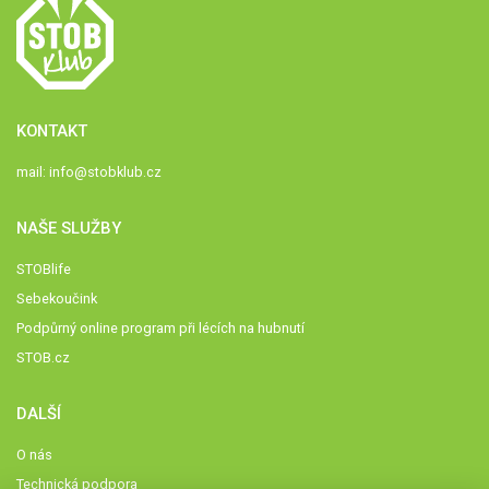
KONTAKT
mail:
info@stobklub.cz
NAŠE SLUŽBY
STOBlife
Sebekoučink
Podpůrný online program při lécích na hubnutí
STOB.cz
DALŠÍ
O nás
Technická podpora