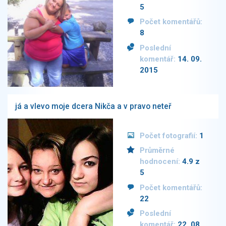
5
Počet komentářů:
8
Poslední
komentář:
14. 09.
2015
já a vlevo moje dcera Nikča a v pravo neteř
Počet fotografií:
1
Průměrné
hodnocení:
4.9 z
5
Počet komentářů:
22
Poslední
komentář:
22. 08.