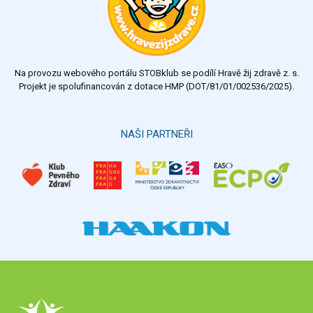
dobrý
dostatečný
nedostatečný
Na provozu webového portálu STOBklub se podílí Hravě žij zdravě z. s.
Výsledky
Všechny ankety
Projekt je spolufinancován z dotace HMP (DOT/81/01/002536/2025).
Hlasovat
NAŠI PARTNEŘI