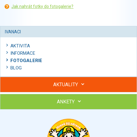
Jak nahrát fotky do fotogalerie?
IVANACI
AKTIVITA
INFORMACE
FOTOGALERIE
BLOG
AKTUALITY
ANKETY
Hubněte s podporou lektorky a skupiny v kurzech STOBu
Chcete poradit s hubnutím? Najděte si odborníka STOBu ve
svém regionu
Ohodnoťte program Sebekoučink
výborný
velmi dobrý