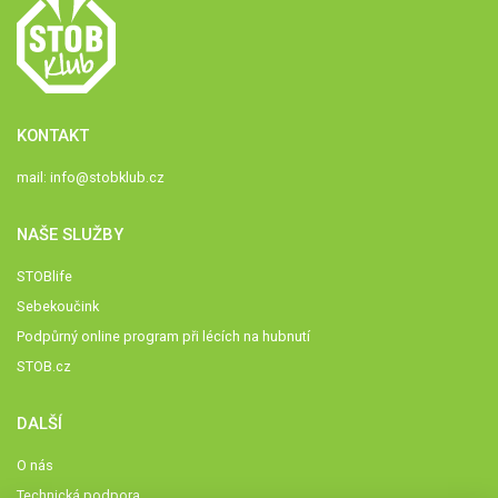
KONTAKT
mail:
info@stobklub.cz
NAŠE SLUŽBY
STOBlife
Sebekoučink
Podpůrný online program při lécích na hubnutí
STOB.cz
DALŠÍ
O nás
Technická podpora