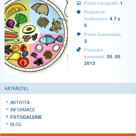
Počet fotografií:
1
Průměrné
hodnocení:
4.7 z
5
Počet komentářů:
3
Poslední
komentář:
05. 05.
2013
KATKASTILL
AKTIVITA
INFORMACE
FOTOGALERIE
BLOG