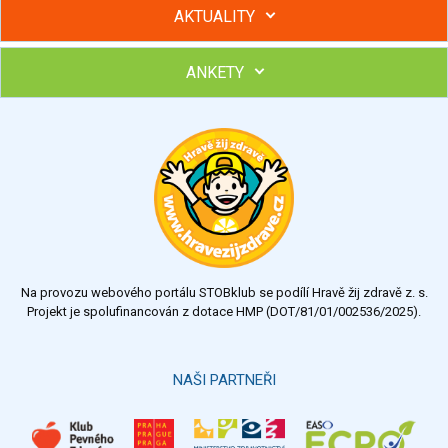
AKTUALITY
ANKETY
Hubněte s podporou lektorky a skupiny v kurzech STOBu
Chcete poradit s hubnutím? Najděte si odborníka STOBu ve
svém regionu
Ohodnoťte program Sebekoučink
výborný
velmi dobrý
dobrý
dostatečný
nedostatečný
Na provozu webového portálu STOBklub se podílí Hravě žij zdravě z. s.
Výsledky
Všechny ankety
Projekt je spolufinancován z dotace HMP (DOT/81/01/002536/2025).
Hlasovat
NAŠI PARTNEŘI