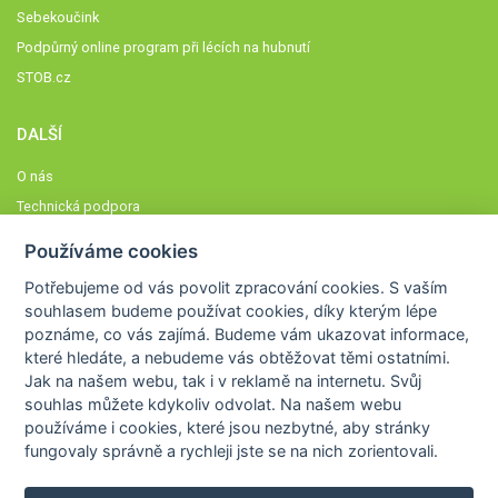
Sebekoučink
Podpůrný online program při lécích na hubnutí
STOB.cz
DALŠÍ
O nás
Technická podpora
Časté dotazy
Používáme cookies
Normy a zásady fungování STOBklubu
Potřebujeme od vás
povolit zpracování cookies
. S vaším
Členové STOBklubu
souhlasem budeme používat cookies, díky kterým lépe
Zásady nakládání s osobními údaji
poznáme,
co vás zajímá
. Budeme vám ukazovat
informace,
které hledáte
, a nebudeme vás obtěžovat těmi ostatními.
Otestujte se
Jak na našem webu, tak i v reklamě na internetu. Svůj
Spočítejte si
souhlas můžete kdykoliv odvolat. Na našem webu
Výzva 52
používáme i cookies, které jsou nezbytné
, aby stránky
fungovaly správně a rychleji jste se na nich zorientovali.