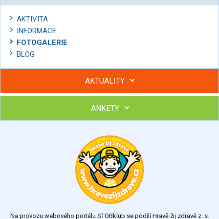
AKTIVITA
INFORMACE
FOTOGALERIE
BLOG
AKTUALITY
ANKETY
Hubněte s podporou lektorky a skupiny v kurzech STOBu
Chcete poradit s hubnutím? Najděte si odborníka STOBu ve
svém regionu
Ohodnoťte program Sebekoučink
výborný
velmi dobrý
dobrý
dostatečný
nedostatečný
Na provozu webového portálu STOBklub se podílí Hravě žij zdravě z. s.
Výsledky
Všechny ankety