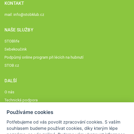
KONTAKT
mail:
info@stobklub.cz
NAŠE SLUŽBY
STOBlife
Sebekoučink
Podpůrný online program při lécích na hubnutí
STOB.cz
DALŠÍ
O nás
Technická podpora
Časté dotazy
Používáme cookies
Normy a zásady fungování STOBklubu
Potřebujeme od vás
povolit zpracování cookies
. S vaším
Členové STOBklubu
souhlasem budeme používat cookies, díky kterým lépe
Zásady nakládání s osobními údaji