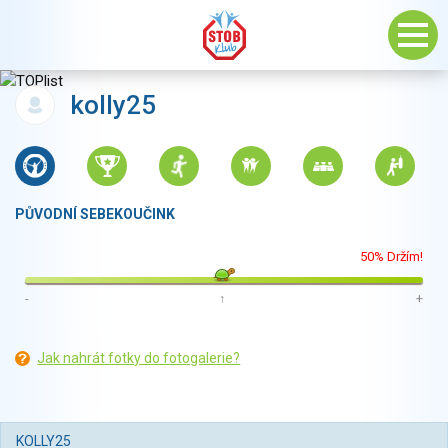
kolly25
PŮVODNÍ SEBEKOUČINK
50% Držím!
-
↑
+
Jak nahrát fotky do fotogalerie?
KOLLY25