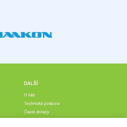
DALŠÍ
O nás
Technická podpora
Časté dotazy
Normy a zásady fungování STOBklubu