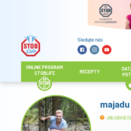
Sledujte nás:
Hledat
ONLINE PROGRAM
DAT
RECEPTY
STOBLIFE
POT
majadu
Jak nahrát fo