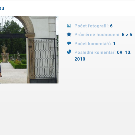
su
Počet fotografií:
6
Průměrné hodnocení:
5 z 5
Počet komentářů:
1
Poslední komentář:
09. 10.
2010