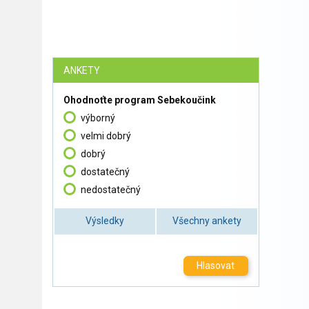
ANKETY
Ohodnoťte program Sebekoučink
výborný
velmi dobrý
dobrý
dostatečný
nedostatečný
Výsledky
Všechny ankety
Hlasovat