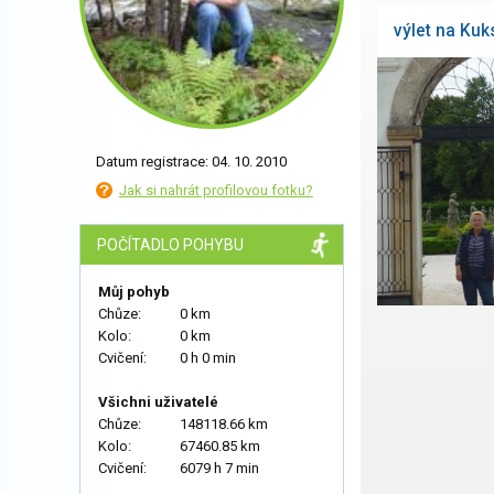
výlet na Kuk
Datum registrace: 04. 10. 2010
Jak si nahrát profilovou fotku?
POČÍTADLO POHYBU
Můj pohyb
Chůze:
0 km
Kolo:
0 km
Cvičení:
0 h 0 min
Všichni uživatelé
Chůze:
148118.66 km
Kolo:
67460.85 km
Cvičení:
6079 h 7 min