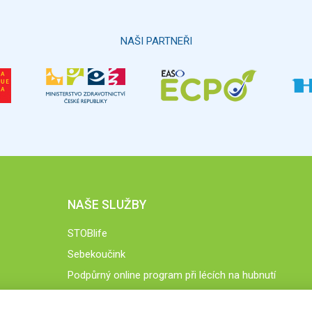
NAŠI PARTNEŘI
NAŠE SLUŽBY
STOBlife
Sebekoučink
Podpůrný online program při lécích na hubnutí
STOB.cz