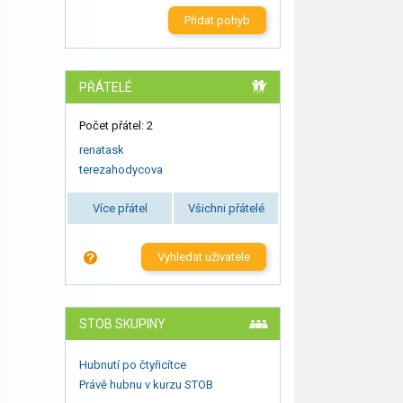
Přidat pohyb
PŘÁTELÉ
Počet přátel: 2
renatask
terezahodycova
Více přátel
Všichni přátelé
Vyhledat uživatele
STOB SKUPINY
Hubnutí po čtyřicítce
Právě hubnu v kurzu STOB