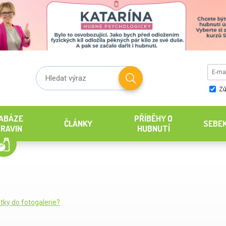
Zů
ABÁZE
PŘÍBĚHY O
ČLÁNKY
SEBE
RAVIN
HUBNUTÍ
tky do fotogalerie?