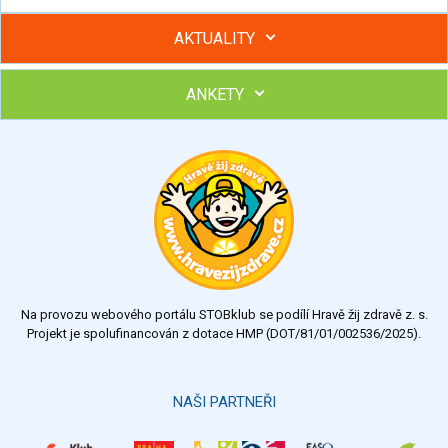
AKTUALITY
ANKETY
Hubněte s podporou lektorky a skupiny v kurzech STOBu
Chcete poradit s hubnutím? Najděte si odborníka STOBu ve
svém regionu
Ohodnoťte program Sebekoučink
výborný
velmi dobrý
dobrý
dostatečný
nedostatečný
Na provozu webového portálu STOBklub se podílí Hravě žij zdravě z. s.
Výsledky
Všechny ankety
Projekt je spolufinancován z dotace HMP (DOT/81/01/002536/2025).
Hlasovat
NAŠI PARTNEŘI