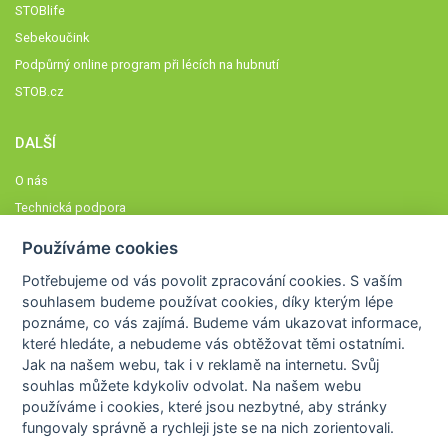
STOBlife
Sebekoučink
Podpůrný online program při lécích na hubnutí
STOB.cz
DALŠÍ
O nás
Technická podpora
Časté dotazy
Používáme cookies
Normy a zásady fungování STOBklubu
Potřebujeme od vás
povolit zpracování cookies
. S vaším
Členové STOBklubu
souhlasem budeme používat cookies, díky kterým lépe
Zásady nakládání s osobními údaji
poznáme,
co vás zajímá
. Budeme vám ukazovat
informace,
které hledáte
, a nebudeme vás obtěžovat těmi ostatními.
Otestujte se
Jak na našem webu, tak i v reklamě na internetu. Svůj
Spočítejte si
souhlas můžete kdykoliv odvolat. Na našem webu
Výzva 52
používáme i cookies, které jsou nezbytné
, aby stránky
fungovaly správně a rychleji jste se na nich zorientovali.