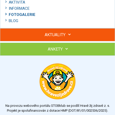
AKTIVITA
INFORMACE
FOTOGALERIE
BLOG
AKTUALITY
ANKETY
Hubněte s podporou lektorky a skupiny v kurzech STOBu
Chcete poradit s hubnutím? Najděte si odborníka STOBu ve
svém regionu
Ohodnoťte program Sebekoučink
výborný
velmi dobrý
dobrý
dostatečný
nedostatečný
Na provozu webového portálu STOBklub se podílí Hravě žij zdravě z. s.
Výsledky
Všechny ankety
Projekt je spolufinancován z dotace HMP (DOT/81/01/002536/2025).