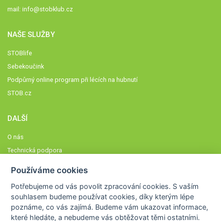
mail:
info@stobklub.cz
NAŠE SLUŽBY
STOBlife
Sebekoučink
Podpůrný online program při lécích na hubnutí
STOB.cz
DALŠÍ
O nás
Technická podpora
Časté dotazy
Používáme cookies
Normy a zásady fungování STOBklubu
Potřebujeme od vás
povolit zpracování cookies
. S vaším
Členové STOBklubu
souhlasem budeme používat cookies, díky kterým lépe
Zásady nakládání s osobními údaji
poznáme,
co vás zajímá
. Budeme vám ukazovat
informace,
které hledáte
, a nebudeme vás obtěžovat těmi ostatními.
Otestujte se