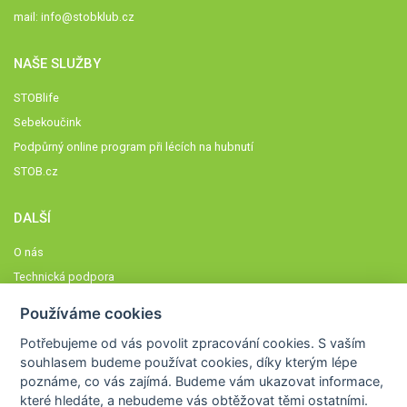
mail:
info@stobklub.cz
NAŠE SLUŽBY
STOBlife
Sebekoučink
Podpůrný online program při lécích na hubnutí
STOB.cz
DALŠÍ
O nás
Technická podpora
Časté dotazy
Používáme cookies
Normy a zásady fungování STOBklubu
Potřebujeme od vás
povolit zpracování cookies
. S vaším
Členové STOBklubu
souhlasem budeme používat cookies, díky kterým lépe
Zásady nakládání s osobními údaji
poznáme,
co vás zajímá
. Budeme vám ukazovat
informace,
které hledáte
, a nebudeme vás obtěžovat těmi ostatními.
Otestujte se