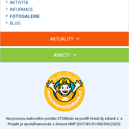
AKTIVITA
INFORMACE
FOTOGALERIE
BLOG
AKTUALITY
ANKETY
Hubněte s podporou lektorky a skupiny v kurzech STOBu
Chcete poradit s hubnutím? Najděte si odborníka STOBu ve
svém regionu
Ohodnoťte program Sebekoučink
výborný
velmi dobrý
dobrý
dostatečný
nedostatečný
Na provozu webového portálu STOBklub se podílí Hravě žij zdravě z. s.
Výsledky
Všechny ankety
Projekt je spolufinancován z dotace HMP (DOT/81/01/002536/2025).