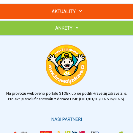
AKTUALITY
ANKETY
Hubněte s podporou lektorky a skupiny v kurzech STOBu
Chcete poradit s hubnutím? Najděte si odborníka STOBu ve
svém regionu
Ohodnoťte program Sebekoučink
výborný
velmi dobrý
dobrý
dostatečný
nedostatečný
Na provozu webového portálu STOBklub se podílí Hravě žij zdravě z. s.
Výsledky
Všechny ankety
Projekt je spolufinancován z dotace HMP (DOT/81/01/002536/2025).
Hlasovat
NAŠI PARTNEŘI