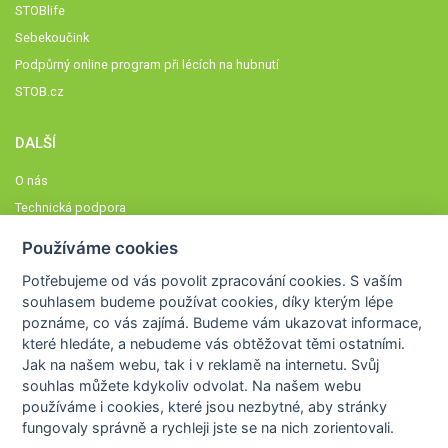
STOBlife
Sebekoučink
Podpůrný online program při lécích na hubnutí
STOB.cz
DALŠÍ
O nás
Technická podpora
Časté dotazy
Používáme cookies
Normy a zásady fungování STOBklubu
Potřebujeme od vás
povolit zpracování cookies
. S vaším
Členové STOBklubu
souhlasem budeme používat cookies, díky kterým lépe
Zásady nakládání s osobními údaji
poznáme,
co vás zajímá
. Budeme vám ukazovat
informace,
které hledáte
, a nebudeme vás obtěžovat těmi ostatními.
Otestujte se
Jak na našem webu, tak i v reklamě na internetu. Svůj
Spočítejte si
souhlas můžete kdykoliv odvolat. Na našem webu
Výzva 52
používáme i cookies, které jsou nezbytné
, aby stránky
fungovaly správně a rychleji jste se na nich zorientovali.