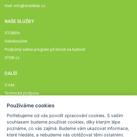
mail:
info@stobklub.cz
NAŠE SLUŽBY
STOBlife
Sebekoučink
Podpůrný online program při lécích na hubnutí
STOB.cz
DALŠÍ
O nás
Technická podpora
Časté dotazy
Používáme cookies
Normy a zásady fungování STOBklubu
Potřebujeme od vás
povolit zpracování cookies
. S vaším
Členové STOBklubu
souhlasem budeme používat cookies, díky kterým lépe
Zásady nakládání s osobními údaji
poznáme,
co vás zajímá
. Budeme vám ukazovat
informace,
které hledáte
, a nebudeme vás obtěžovat těmi ostatními.
Otestujte se