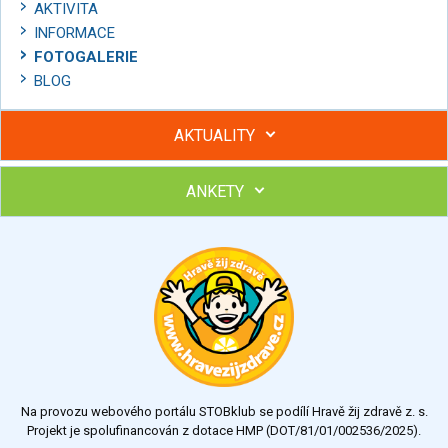
AKTIVITA
INFORMACE
FOTOGALERIE
BLOG
AKTUALITY
ANKETY
Hubněte s podporou lektorky a skupiny v kurzech STOBu
Chcete poradit s hubnutím? Najděte si odborníka STOBu ve
svém regionu
Ohodnoťte program Sebekoučink
výborný
velmi dobrý
dobrý
dostatečný
nedostatečný
Na provozu webového portálu STOBklub se podílí Hravě žij zdravě z. s.
Výsledky
Všechny ankety
Projekt je spolufinancován z dotace HMP (DOT/81/01/002536/2025).