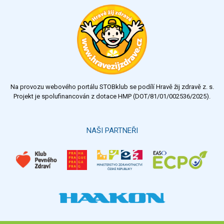
Ohodnoťte program Sebekoučink
výborný
velmi dobrý
dobrý
dostatečný
nedostatečný
Na provozu webového portálu STOBklub se podílí Hravě žij zdravě z. s.
Výsledky
Všechny ankety
Projekt je spolufinancován z dotace HMP (DOT/81/01/002536/2025).
Hlasovat
NAŠI PARTNEŘI