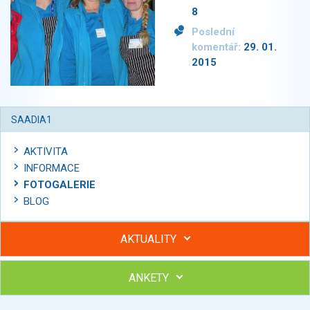
8
Poslední
komentář:
29. 01.
2015
SAADIA1
AKTIVITA
INFORMACE
FOTOGALERIE
BLOG
AKTUALITY
ANKETY
Hubněte s podporou lektorky a skupiny v kurzech STOBu
Chcete poradit s hubnutím? Najděte si odborníka STOBu ve
svém regionu