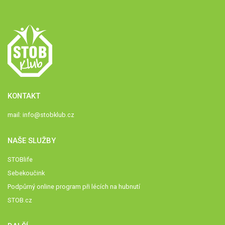
KONTAKT
mail:
info@stobklub.cz
NAŠE SLUŽBY
STOBlife
Sebekoučink
Podpůrný online program při lécích na hubnutí
STOB.cz