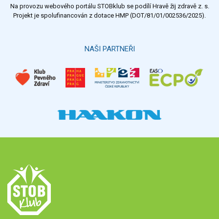
Na provozu webového portálu STOBklub se podílí Hravě žij zdravě z. s.
Výsledky
Všechny ankety
Projekt je spolufinancován z dotace HMP (DOT/81/01/002536/2025).
Hlasovat
NAŠI PARTNEŘI