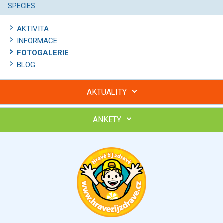
SPECIES
AKTIVITA
INFORMACE
FOTOGALERIE
BLOG
AKTUALITY
ANKETY
Hubněte s podporou lektorky a skupiny v kurzech STOBu
Chcete poradit s hubnutím? Najděte si odborníka STOBu ve
svém regionu
Ohodnoťte program Sebekoučink
výborný
velmi dobrý
dobrý
dostatečný
nedostatečný