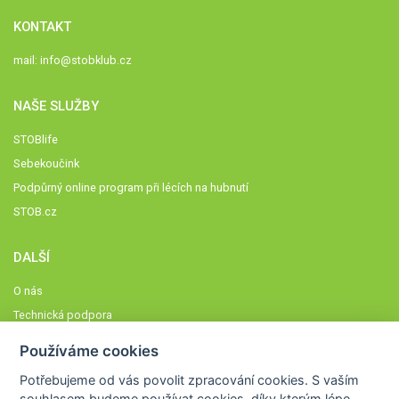
KONTAKT
mail:
info@stobklub.cz
NAŠE SLUŽBY
STOBlife
Sebekoučink
Podpůrný online program při lécích na hubnutí
STOB.cz
DALŠÍ
O nás
Technická podpora
Časté dotazy
Používáme cookies
Normy a zásady fungování STOBklubu
Potřebujeme od vás
povolit zpracování cookies
. S vaším
Členové STOBklubu
souhlasem budeme používat cookies, díky kterým lépe