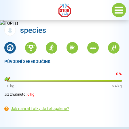
species
PŮVODNÍ SEBEKOUČINK
0 %
0 kg
6.4 kg
Již zhubnuto:
0 kg
Jak nahrát fotky do fotogalerie?