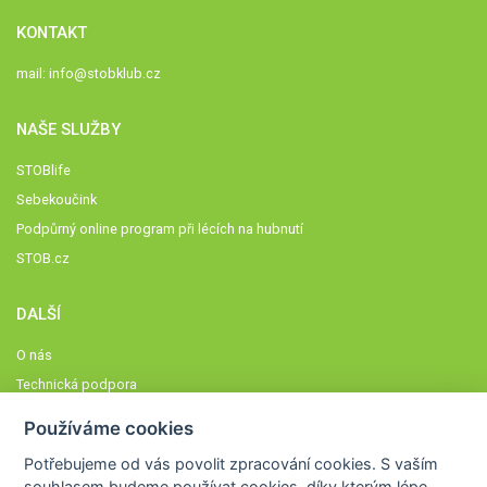
KONTAKT
mail:
info@stobklub.cz
NAŠE SLUŽBY
STOBlife
Sebekoučink
Podpůrný online program při lécích na hubnutí
STOB.cz
DALŠÍ
O nás
Technická podpora
Časté dotazy
Používáme cookies
Normy a zásady fungování STOBklubu
Potřebujeme od vás
povolit zpracování cookies
. S vaším
Členové STOBklubu
souhlasem budeme používat cookies, díky kterým lépe