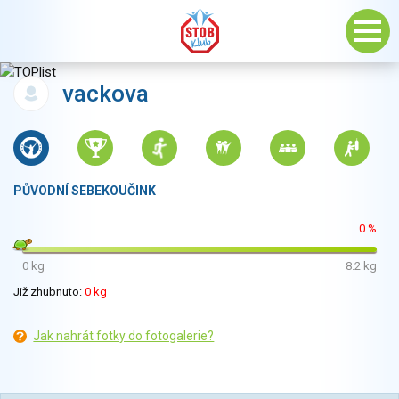
vackova
PŮVODNÍ SEBEKOUČINK
0 %
0 kg
8.2 kg
Již zhubnuto:
0 kg
Jak nahrát fotky do fotogalerie?