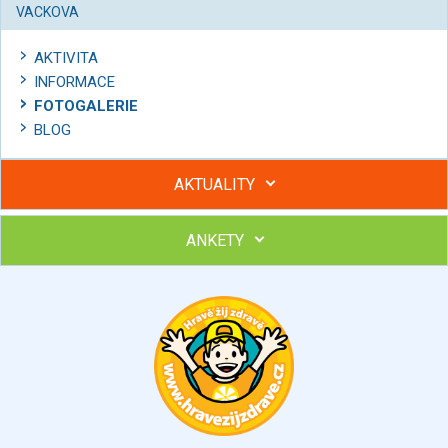
VACKOVA
AKTIVITA
INFORMACE
FOTOGALERIE
BLOG
AKTUALITY
ANKETY
Hubněte s podporou lektorky a skupiny v kurzech STOBu
Chcete poradit s hubnutím? Najděte si odborníka STOBu ve
svém regionu
Ohodnoťte program Sebekoučink
výborný
velmi dobrý
dobrý
dostatečný
nedostatečný