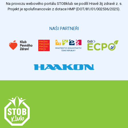
Na provozu webového portálu STOBklub se podílí Hravě žij zdravě z. s.
Výsledky
Všechny ankety
Projekt je spolufinancován z dotace HMP (DOT/81/01/002536/2025).
Hlasovat
NAŠI PARTNEŘI