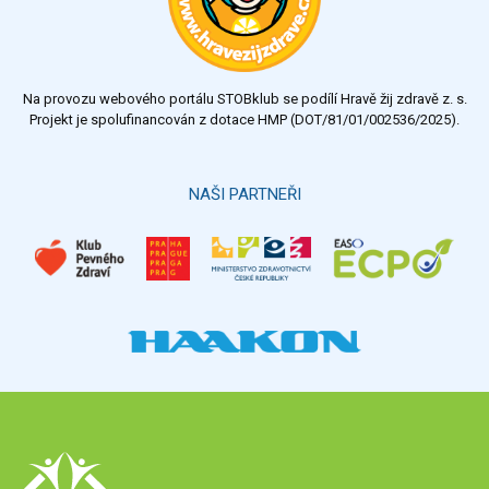
dostatečný
nedostatečný
Na provozu webového portálu STOBklub se podílí Hravě žij zdravě z. s.
Výsledky
Všechny ankety
Projekt je spolufinancován z dotace HMP (DOT/81/01/002536/2025).
Hlasovat
NAŠI PARTNEŘI