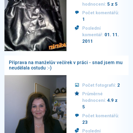
hodnocení:
5 z 5
Počet komentářů:
1
Poslední
komentář:
01. 11.
2011
Příprava na manželův večírek v práci - snad jsem mu
neudělala ostudu :-)
Počet fotografií:
2
Průměrné
hodnocení:
4.9 z
5
Počet komentářů:
23
Poslední