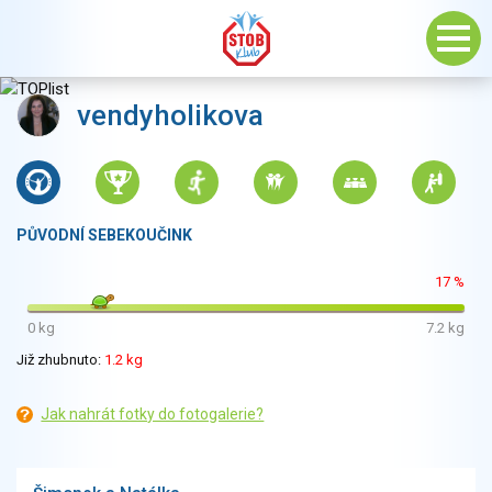
vendyholikova
PŮVODNÍ SEBEKOUČINK
17 %
0 kg
7.2 kg
Již zhubnuto:
1.2 kg
Jak nahrát fotky do fotogalerie?