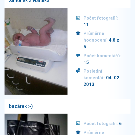
Šimonek a Natálka
Počet fotografií:
11
Průměrné
hodnocení:
4.8 z
5
Počet komentářů:
15
Poslední
komentář:
04. 02.
2013
bazárek :-)
Počet fotografií:
6
Průměrné