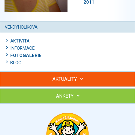
2011
VENDYHOLIKOVA
AKTIVITA
INFORMACE
FOTOGALERIE
BLOG
AKTUALITY
ANKETY
Hubněte s podporou lektorky a skupiny v kurzech STOBu
Chcete poradit s hubnutím? Najděte si odborníka STOBu ve
svém regionu
Ohodnoťte program Sebekoučink
výborný
velmi dobrý
dobrý