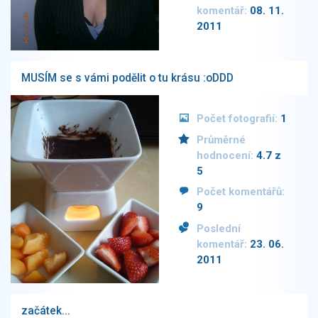
komentář:
08. 11.
2011
MUSÍM se s vámi podělit o tu krásu :oDDD
Počet fotografií:
1
Průměrné
hodnocení:
4.7 z
5
Počet komentářů:
9
Poslední
komentář:
23. 06.
2011
začátek...