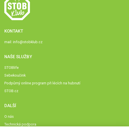
KONTAKT
mail:
info@stobklub.cz
NAŠE SLUŽBY
STOBlife
Sebekoučink
Podpůrný online program při lécích na hubnutí
STOB.cz
DALŠÍ
O nás
Technická podpora