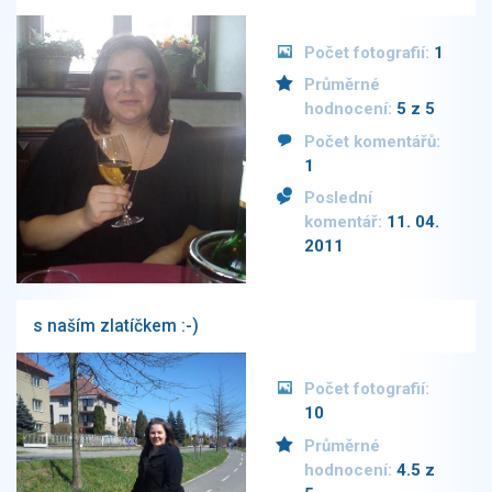
Počet fotografií:
1
Průměrné
hodnocení:
5 z 5
Počet komentářů:
1
Poslední
komentář:
11. 04.
2011
s naším zlatíčkem :-)
Počet fotografií:
10
Průměrné
hodnocení:
4.5 z