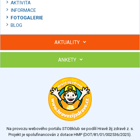
AKTIVITA
INFORMACE
FOTOGALERIE
BLOG
AKTUALITY
ANKETY
Hubněte s podporou lektorky a skupiny v kurzech STOBu
Chcete poradit s hubnutím? Najděte si odborníka STOBu ve
svém regionu
Ohodnoťte program Sebekoučink
výborný
velmi dobrý
dobrý
dostatečný
nedostatečný
Na provozu webového portálu STOBklub se podílí Hravě žij zdravě z. s.
Výsledky
Všechny ankety
Projekt je spolufinancován z dotace HMP (DOT/81/01/002536/2025).