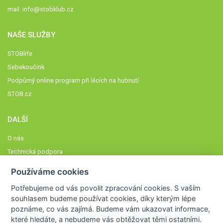
mail:
info@stobklub.cz
NAŠE SLUŽBY
STOBlife
Sebekoučink
Podpůrný online program při lécích na hubnutí
STOB.cz
DALŠÍ
O nás
Technická podpora
Časté dotazy
Používáme cookies
Normy a zásady fungování STOBklubu
Potřebujeme od vás
povolit zpracování cookies
. S vaším
Členové STOBklubu
souhlasem budeme používat cookies, díky kterým lépe
Zásady nakládání s osobními údaji
poznáme,
co vás zajímá
. Budeme vám ukazovat
informace,
které hledáte
, a nebudeme vás obtěžovat těmi ostatními.
Otestujte se