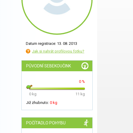
Datum registrace: 13. 08. 2013
Jak si nahrát profilovou fotku?
PŮVODNÍ SEBEKOUČINK
0 %
0 kg
11 kg
Již zhubnuto:
0 kg
POČÍTADLO POHYBU