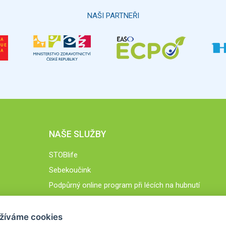
NAŠI PARTNEŘI
NAŠE SLUŽBY
STOBlife
Sebekoučink
Podpůrný online program při lécích na hubnutí
STOB.cz
žíváme cookies