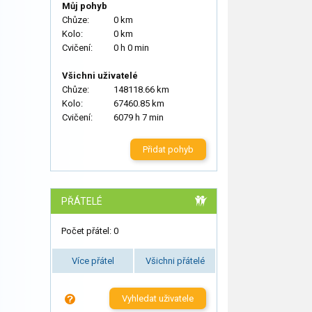
Můj pohyb
Chůze:
0 km
Kolo:
0 km
Cvičení:
0 h 0 min
Všichni uživatelé
Chůze:
148118.66 km
Kolo:
67460.85 km
Cvičení:
6079 h 7 min
Přidat pohyb
PŘÁTELÉ
Počet přátel: 0
Více přátel
Všichni přátelé
Vyhledat uživatele