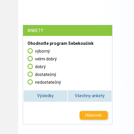
ANKETY
Ohodnoťte program Sebekoučink
výborný
velmi dobrý
dobrý
dostatečný
nedostatečný
Výsledky
Všechny ankety
Hlasovat