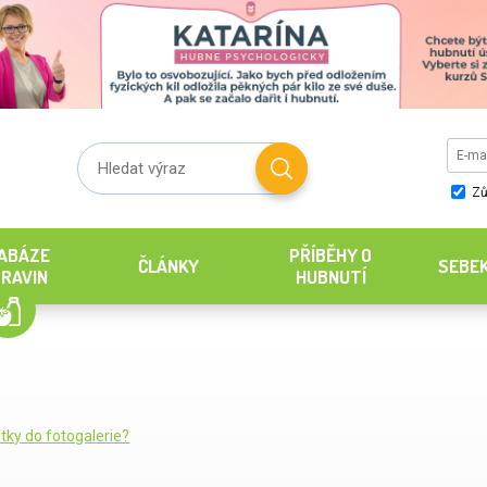
Zů
ABÁZE
PŘÍBĚHY O
ČLÁNKY
SEBE
RAVIN
HUBNUTÍ
tky do fotogalerie?