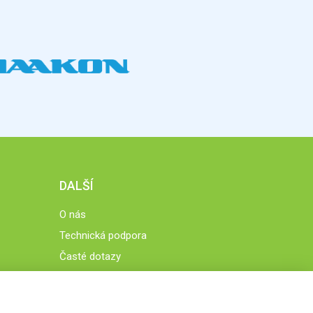
DALŠÍ
O nás
Technická podpora
Časté dotazy
Normy a zásady fungování STOBklubu
Členové STOBklubu