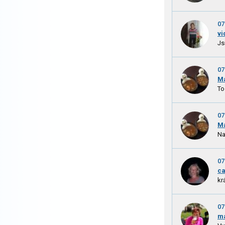
07
vi
Js
07
M
To
07
M
Na
07
ca
kr
07
m