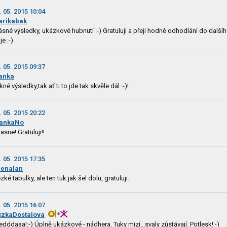
. 05. 2015 10:04
arikabak
ásné výsledky, ukázkové hubnutí :-) Gratuluji a přeji hodně odhodlání do další
je :-)
. 05. 2015 09:37
anka
kné výsledky,tak ať ti to jde tak skvěle dál :-)!
. 05. 2015 20:22
lankaNo
asne! Gratuluji!!
. 05. 2015 17:35
enalan
zké tabulky, ale ten tuk jak šel dolu, gratuluji.
. 05. 2015 16:07
zkaDostalova
edddaaa!:-) Úplně ukázkové - nádhera. Tuky mizí...svaly zůstávají. Potlesk!:-)