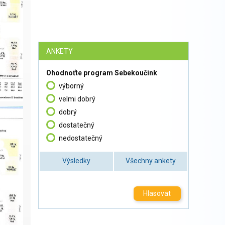
ANKETY
Ohodnoťte program Sebekoučink
výborný
velmi dobrý
dobrý
dostatečný
nedostatečný
Výsledky
Všechny ankety
Hlasovat