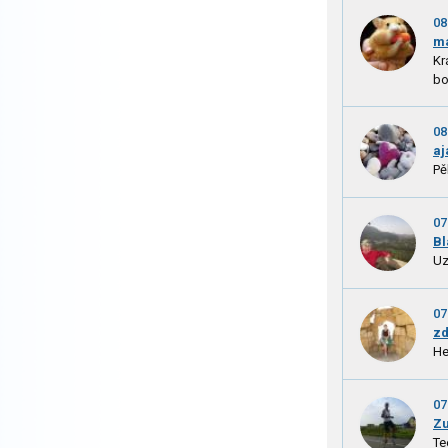
08
m
Kr
bo
08
aj
Pě
07
B
Uz
07
zd
He
07
Zu
Te