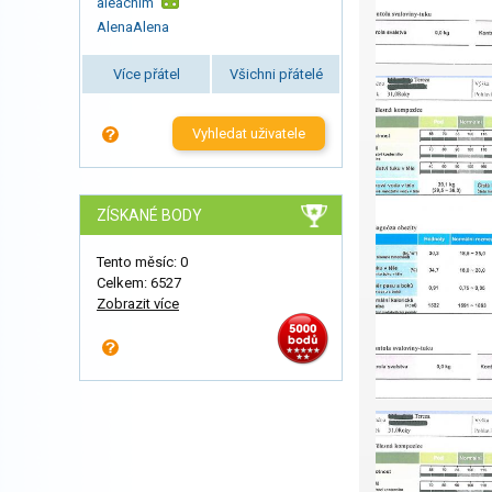
aleachim
AlenaAlena
Více přátel
Všichni přátelé
Vyhledat uživatele
ZÍSKANÉ BODY
Tento měsíc: 0
Celkem: 6527
Zobrazit více