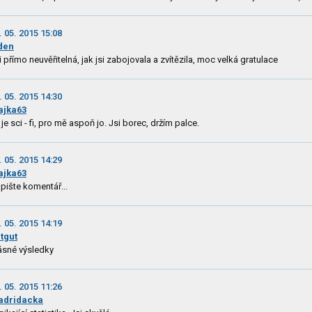
. 05. 2015 15:08
den
i přímo neuvěřitelná, jak jsi zabojovala a zvítězila, moc velká gratulace
. 05. 2015 14:30
ajka63
 je sci - fi, pro mě aspoň jo. Jsi borec, držím palce.
. 05. 2015 14:29
ajka63
pište komentář...
. 05. 2015 14:19
tgut
ásné výsledky
. 05. 2015 11:26
adridacka