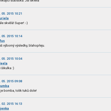
nikající statistika. Jsi skvělá
. 05. 2015 10:21
riela
ále skvělá! Super! :-)
. 05. 2015 10:14
fus
š výborný výsledky, blahopřeju.
. 05. 2015 10:04
eela
i šikulka :)
. 05. 2015 09:08
oumba
 je bomba, tolik tuků dole!
. 02. 2015 16:13
jenka