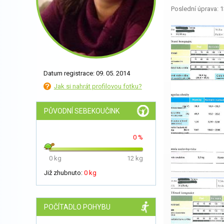
Poslední úprava: 1
Datum registrace: 09. 05. 2014
Jak si nahrát profilovou fotku?
PŮVODNÍ SEBEKOUČINK
0 %
0 kg
12 kg
Již zhubnuto:
0 kg
POČÍTADLO POHYBU