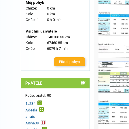
Můj pohyb
Chůze:
0 km
Kolo:
0 km
Cvičení:
0 h 0 min
Všichni uživatelé
Chůze:
148106.66 km
Kolo:
67460.85 km
Cvičení:
6079 h 7 min
Přidat pohyb
PŘÁTELÉ
Počet přátel: 90
1a234
Adeela
afrais
Aisha39