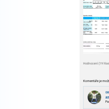
Hodnocení (
19
hlas
Komentáře je mož
08
a
Pa