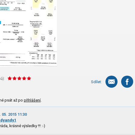
ů):
Sdílet:
né psát až po
přihlášení
.
. 05. 2015 11:30
ndyandy1
ráda, krásné výsledky !!! :-)