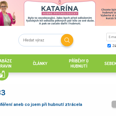
Zů
ABÁZE
PŘÍBĚHY O
ČLÁNKY
SEBE
RAVIN
HUBNUTÍ
83
Měření aneb co jsem při hubnutí ztrácela