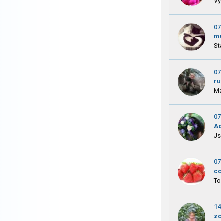
Vy
07
mu
St
07
ru
Má
07
Ad
Js
07
c
To
14
zo