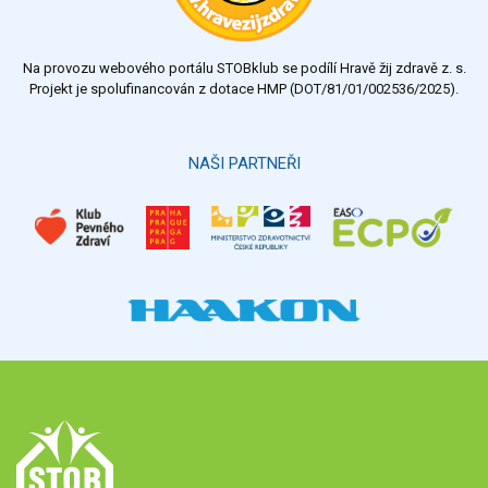
nedostatečný
Na provozu webového portálu STOBklub se podílí Hravě žij zdravě z. s.
Výsledky
Všechny ankety
Projekt je spolufinancován z dotace HMP (DOT/81/01/002536/2025).
Hlasovat
NAŠI PARTNEŘI