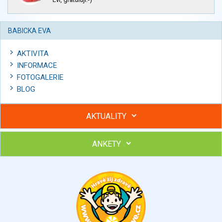
BABICKA EVA
AKTIVITA
INFORMACE
FOTOGALERIE
BLOG
AKTUALITY
ANKETY
Hubněte s podporou lektorky a skupiny v kurzech STOBu
Chcete poradit s hubnutím? Najděte si odborníka STOBu ve
svém regionu
Ohodnoťte program Sebekoučink
výborný
velmi dobrý
dobrý
dostatečný