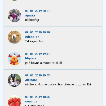
09. 06. 2019 20:21
ajanka
Blahopřeji!
09. 06. 2019 20:20
zdenalan
Také gratuluji.
09. 06. 2019 19:51
filipova
jsi šikovná a moc ti to sluší
09. 06. 2019 19:43
Jirina55
nádhera. Hodně duševního i tělesného zdraví Eví
09. 06. 2019 18:55
coumba
Evi, gratuluji:-)