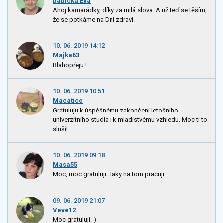
babicka Eva
Ahoj kamarádky, díky za milá slova. A už teď se těším,
že se potkáme na Dni zdraví.
10. 06. 2019 14:12
Majka63
Blahopřeju !
10. 06. 2019 10:51
Macatice
Gratuluju k úspěšnému zakončení letošního
univerzitního studia i k mladistvému vzhledu. Moc ti to
sluší!
10. 06. 2019 09:18
Masa55
Moc, moc gratuluji. Taky na tom pracuji.....
09. 06. 2019 21:07
Veve12
Moc gratuluji:-)