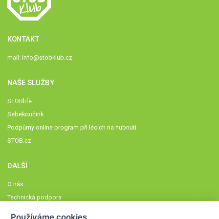
KONTAKT
mail:
info@stobklub.cz
NAŠE SLUŽBY
STOBlife
Sebekoučink
Podpůrný online program při lécích na hubnutí
STOB.cz
DALŠÍ
O nás
Technická podpora
Časté dotazy
Používáme cookies