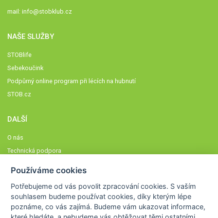
mail:
info@stobklub.cz
NAŠE SLUŽBY
STOBlife
Sebekoučink
Podpůrný online program při lécích na hubnutí
STOB.cz
DALŠÍ
O nás
Technická podpora
Časté dotazy
Používáme cookies
Normy a zásady fungování STOBklubu
Potřebujeme od vás
povolit zpracování cookies
. S vaším
Členové STOBklubu
souhlasem budeme používat cookies, díky kterým lépe
Zásady nakládání s osobními údaji
poznáme,
co vás zajímá
. Budeme vám ukazovat
informace,
které hledáte
, a nebudeme vás obtěžovat těmi ostatními.
Otestujte se