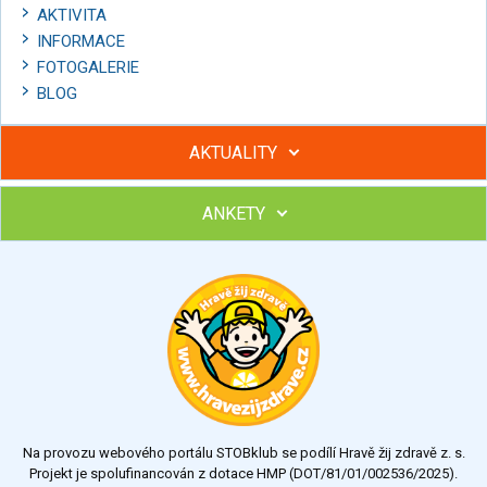
AKTIVITA
INFORMACE
FOTOGALERIE
BLOG
AKTUALITY
ANKETY
Hubněte s podporou lektorky a skupiny v kurzech STOBu
Chcete poradit s hubnutím? Najděte si odborníka STOBu ve
svém regionu
Ohodnoťte program Sebekoučink
výborný
velmi dobrý
dobrý
dostatečný
nedostatečný
Na provozu webového portálu STOBklub se podílí Hravě žij zdravě z. s.
Výsledky
Všechny ankety
Projekt je spolufinancován z dotace HMP (DOT/81/01/002536/2025).