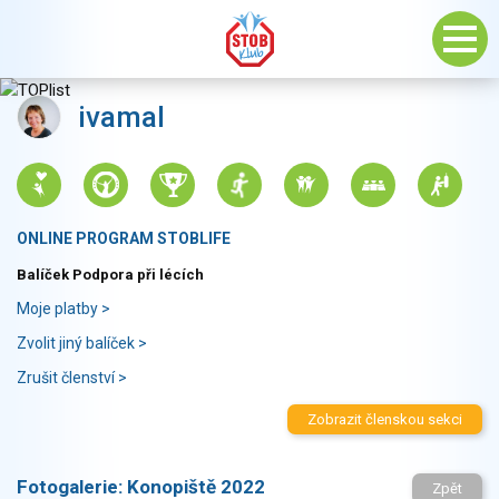
ivamal
ONLINE PROGRAM STOBLIFE
Balíček Podpora při lécích
Moje platby >
Zvolit jiný balíček >
Zrušit členství >
Zobrazit členskou sekci
Fotogalerie:
Konopiště 2022
Zpět