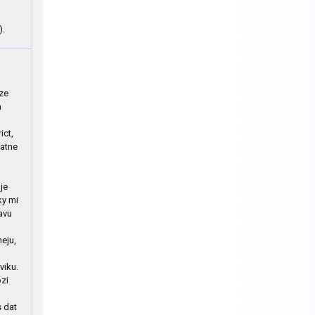
).
 ze
a
ict,
tatne
je
ky mi
avu
meju,
viku.
ozi
s dat