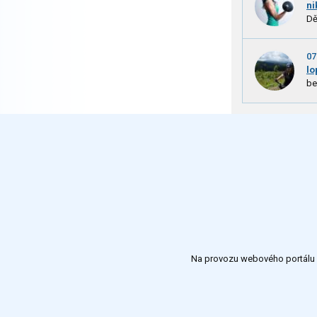
ni
Dě
07
lo
be
Na provozu webového portálu S