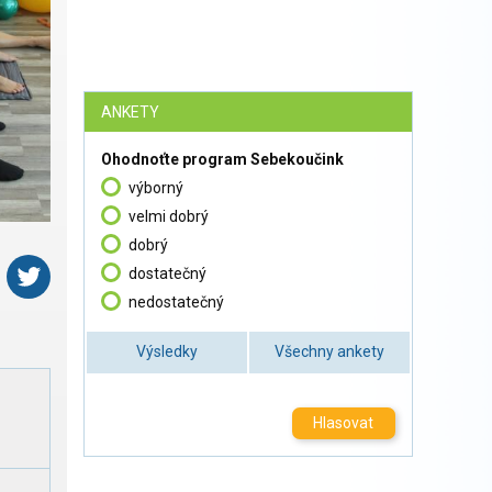
ANKETY
Ohodnoťte program Sebekoučink
výborný
velmi dobrý
dobrý
dostatečný
nedostatečný
Výsledky
Všechny ankety
Hlasovat