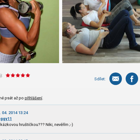
):
Sdílet:
né psát až po
přihlášení
.
. 04. 2014 13:24
eggy11
.ukázkovou hruštičkou??? Niki, nevěřím ;-)