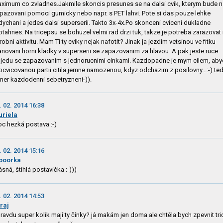
ximum co zvladnes.Jakmile skoncis presunes se na dalsi cvik, kterym bude n
pazovani pomoci gumicky nebo napr. s PET lahvi. Pote si das pouze lehke
dychani a jedes dalsi superserii. Takto 3x-4x.Po skonceni cviceni dukladne
otahnes. Na tricepsu se bohuzel velmi rad drzi tuk, takze je potreba zarazovat 
robni aktivitu. Mam Ti ty cviky nejak nafotit? Jinak ja jezdim vetsinou ve fitku
anovani horni kladky v superserii se zapazovanim za hlavou. A pak jeste ruce
jedu se zapazovanim s jednorucnimi cinkami. Kazdopadne je mym cilem, aby
ocvicovanou partii citila jemne namozenou, kdyz odchazim z posilovny...:-) te
mer kazdodenni sebetryzneni-)).
. 02. 2014 16:38
riela
c hezká postava :-)
. 02. 2014 15:16
ooorka
ásná, štíhlá postavička :-)))
. 02. 2014 14:53
raj
ravdu super kolik mají ty čínky? já makám jen doma ale chtěla bych zpevnit tr