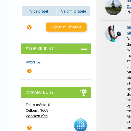
09
Zu
Více přátel
Všichni přátelé
Pě
Vyhledat uživatele
08
ni
De
da
STOB SKUPINY
sv
mo
ze
Výzva 52
an
pr
ot
ve
by
ZÍSKANÉ BODY
do
mi
Tento měsíc: 0
by
Celkem: 1669
tr
Zobrazit více
Mn
ve
pr