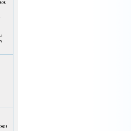
apr.
i
ch
dy
iceps