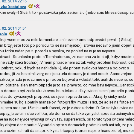
. 02. 2014 22:15
zkaDostalova
kné svaly:-) Sluší ti to - postavička jako ze žurnálu (nebo spíš fitness časopisu
. 02. 2014 01:51
kola
kuji vsem moc za mile komentare, ani nevim komu odpovedet prvni :-) Slibuji,
m brzy jeste foto po porodu, to se nasmejete:-), zrovna nedavno jsem objevil
ou fotku tyden po 2. porodu a myslim, ze pohled na ni je mi nejvetsi
tivaci...Souhlasim proto s Terminatorkou, ze namaha za to stoji, ikdyz musim r
 ne vzdy staci trocha:-). V mem pripade neni az tak velky problem hubnout, os
i pribrat, pokud bych se nehlidala :-), ale pribrat svalovou hmotu a bojovat s
irodou, jit za hezcimi tvary, nez jsou telu doprany je docel orisek. Samozrejme
azkou je, zda je rozumne s prirodou bojovat a vkladat tolik usili do neceho, co 
lmi obtizne, ale v mem pripade je to asi prave to, co mne bavi nejvice...Genetic
lo doprano byt zcela ukazkovou hrustickou a diky cviceni se mi podarilo post
stat do vyvazenych proporci, coz jsem opravdu rada...Akraj: ty cinky melz
nimalne 10 kg a patrily manzelovi fotografky, muzu Ti rict, ze ac se na fotce s
la jsem rada po 15 minutach foceni, ze je vubec udrzim:-D. Co se tyka cvica na
icepsy, ja cvicim sice ve fitku, ale doma se da take vymyslet spoustu ucinnych c
e na ruce nejvice vyhovuji cviky v tzv. superseriich, pri tomto typu cviceni nehr
lky objem dane partie. Vypadalo by to v domacich podminkach asi tak, ze po
edchozim zahrati das napr. kliky na tricepsy (opreni napr. o hranu zidle), muze