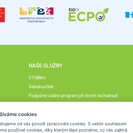
NAŠE SLUŽBY
STOBlife
Sebekoučink
Podpůrný online program při lécích na hubnutí
STOB.cz
žíváme cookies
ebujeme od vás
povolit zpracování cookies
. S vaším souhlasem
me používat cookies, díky kterým lépe poznáme,
co vás zajímá
.