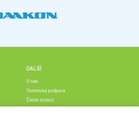
DALŠÍ
O nás
Technická podpora
Časté dotazy
Normy a zásady fungování STOBklubu
Členové STOBklubu
Zásady nakládání s osobními údaji
Otestujte se