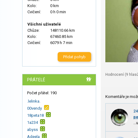
Kolo:
0 km
Cvičení:
0 h 0 min
Všichni uživatelé
Chůze:
148110.66 km
Kolo:
67460.85 km
Cvičení:
6079 h 7 min
Přidat pohyb
Hodnocení (
9
hlasů
PŘÁTELÉ
Počet přátel: 190
Komentáře je mož
.lelinka.
00vendy
24
18peta18
p
1a234
..
abyss
Adeela