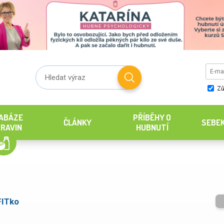
Zů
ABÁZE
PŘÍBĚHY O
ČLÁNKY
SEBE
RAVIN
HUBNUTÍ
FITko