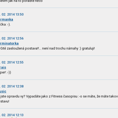
nevím jak na to poraďte něco
. 02. 2014 13:50
ermanka
čka :-).
. 02. 2014 12:56
rminatorka
určitě zasloužená postava!!... není nad trochu námahy :) gratuluji!
. 02. 2014 12:55
rais
per! :-))
. 02. 2014 12:38
usic
 jste opravdu vy? Vypadáte jako z Fitness časopisu :-o se máte, že máte tako
stavu!
. 02. 2014 12:13