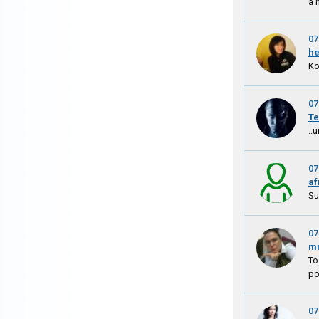
a 
07
h
Ko
07
Te
..
07
af
Su
07
m
To
po
07