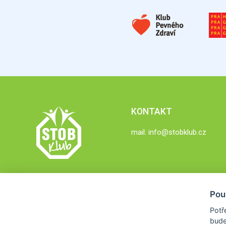
KONTAKT
mail:
info@stobklub.cz
Pou
Potř
bude