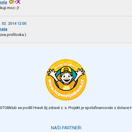
kola
kuji moc:-)!
. 02. 2014 12:00
pata
zva profilovka:)
TOBklub se podílí Hravě žij zdravě z. s. Projekt je spolufinancován z dotac
NAŠI PARTNEŘI