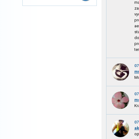
ma
za
vy
pr
ae
st
do
pr
te
07
mu
Mo
07
m
Kr
07
ak
op