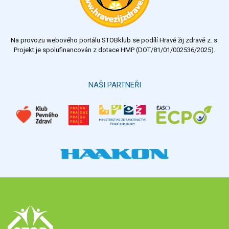
dostatečný
nedostatečný
Na provozu webového portálu STOBklub se podílí Hravě žij zdravě z. s.
Výsledky
Všechny ankety
Projekt je spolufinancován z dotace HMP (DOT/81/01/002536/2025).
Hlasovat
NAŠI PARTNEŘI