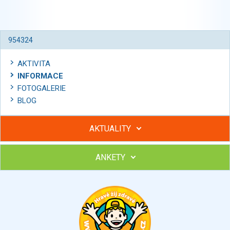
954324
AKTIVITA
INFORMACE
FOTOGALERIE
BLOG
AKTUALITY
ANKETY
Hubněte s podporou lektorky a skupiny v kurzech STOBu
Chcete poradit s hubnutím? Najděte si odborníka STOBu ve
svém regionu
Ohodnoťte program Sebekoučink
výborný
velmi dobrý
dobrý