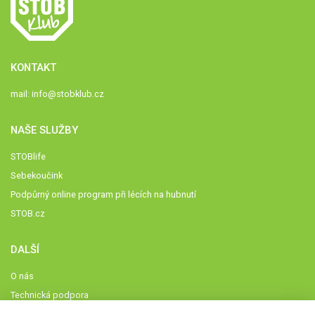
KONTAKT
mail:
info@stobklub.cz
NAŠE SLUŽBY
STOBlife
Sebekoučink
Podpůrný online program při lécích na hubnutí
STOB.cz
DALŠÍ
O nás
Technická podpora
Časté dotazy