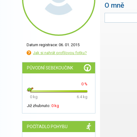
O mně
Datum registrace: 06. 01. 2015
Jak si nahrát profilovou fotku?
PŮVODNÍ SEBEKOUČINK
0 %
0 kg
6.4 kg
Již zhubnuto:
0 kg
POČÍTADLO POHYBU