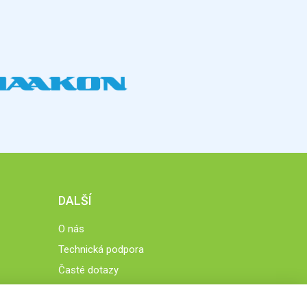
DALŠÍ
O nás
Technická podpora
Časté dotazy
Normy a zásady fungování STOBklubu