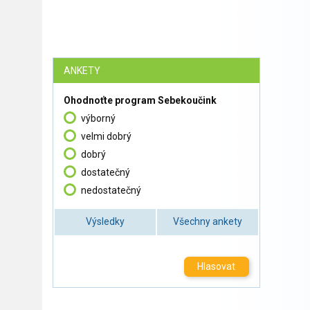
ANKETY
Ohodnoťte program Sebekoučink
výborný
velmi dobrý
dobrý
dostatečný
nedostatečný
Výsledky
Všechny ankety
Hlasovat