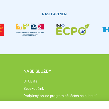
NAŠI PARTNEŘI
NAŠE SLUŽBY
STOBlife
Sebekoučink
Podpůrný online program při lécích na hubnutí
STOB.cz