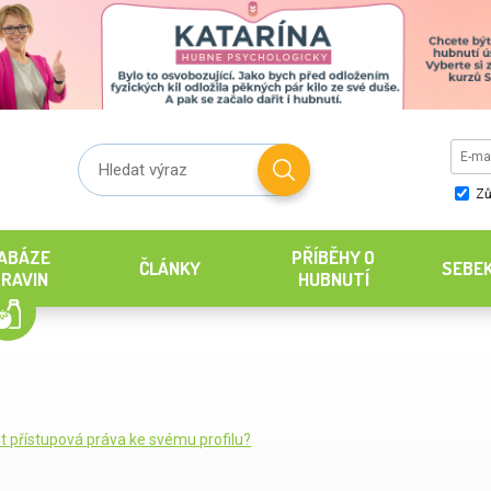
Zů
ABÁZE
PŘÍBĚHY O
ČLÁNKY
SEBE
RAVIN
HUBNUTÍ
it přístupová práva ke svému profilu?