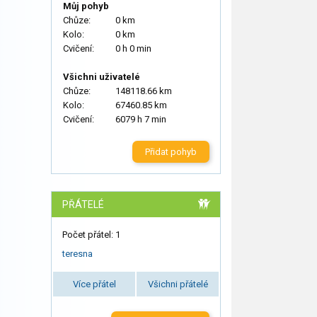
Můj pohyb
Chůze:
0 km
Kolo:
0 km
Cvičení:
0 h 0 min
Všichni uživatelé
Chůze:
148118.66 km
Kolo:
67460.85 km
Cvičení:
6079 h 7 min
Přidat pohyb
PŘÁTELÉ
Počet přátel: 1
teresna
Více přátel
Všichni přátelé