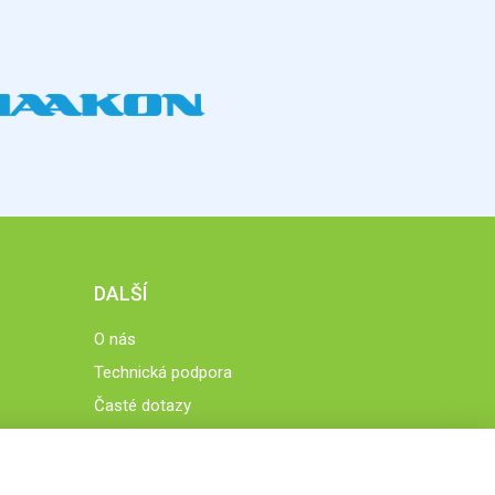
DALŠÍ
O nás
Technická podpora
Časté dotazy
Normy a zásady fungování STOBklubu
Členové STOBklubu