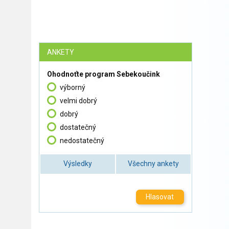
ANKETY
Ohodnoťte program Sebekoučink
výborný
velmi dobrý
dobrý
dostatečný
nedostatečný
Výsledky
Všechny ankety
Hlasovat