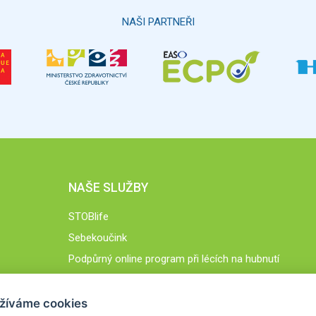
NAŠI PARTNEŘI
NAŠE SLUŽBY
STOBlife
Sebekoučink
Podpůrný online program při lécích na hubnutí
STOB.cz
žíváme cookies