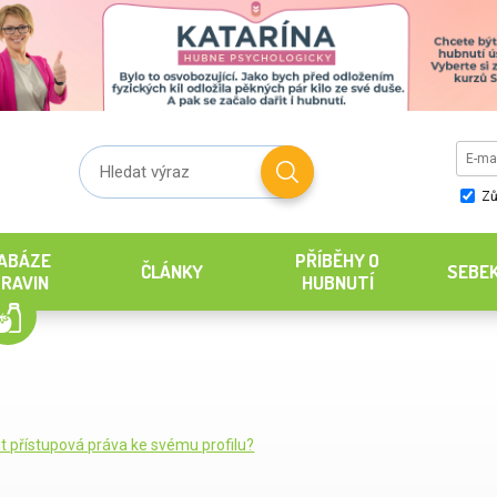
Zů
ABÁZE
PŘÍBĚHY O
ČLÁNKY
SEBE
RAVIN
HUBNUTÍ
it přístupová práva ke svému profilu?