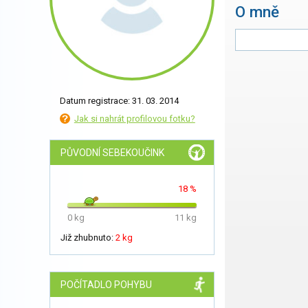
O mně
Datum registrace: 31. 03. 2014
Jak si nahrát profilovou fotku?
PŮVODNÍ SEBEKOUČINK
18 %
0 kg
11 kg
Již zhubnuto:
2 kg
POČÍTADLO POHYBU