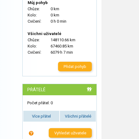
Můj pohyb
Chůze:
0 km
Kolo:
0 km
Cvičení:
0 h 0 min
Všichni uživatelé
Chůze:
148110.66 km
Kolo:
67460.85 km
Cvičení:
6079 h 7 min
Přidat pohyb
PŘÁTELÉ
Počet přátel: 0
Více přátel
Všichni přátelé
Vyhledat uživatele