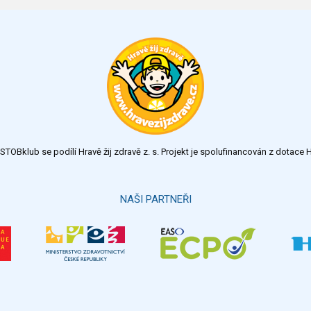
TOBklub se podílí Hravě žij zdravě z. s. Projekt je spolufinancován z dotac
NAŠI PARTNEŘI