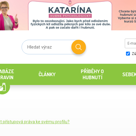
Zů
ABÁZE
PŘÍBĚHY O
ČLÁNKY
SEBE
RAVIN
HUBNUTÍ
it přístupová práva ke svému profilu?