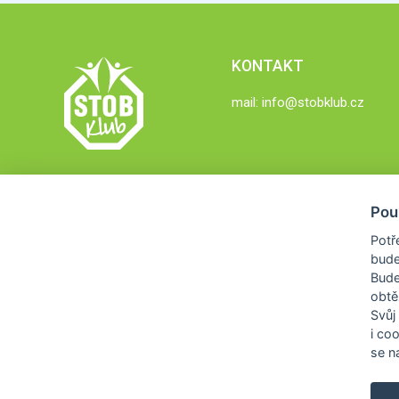
KONTAKT
mail:
info@stobklub.cz
Pou
Potř
bude
Bud
obtě
Svůj
i co
se na