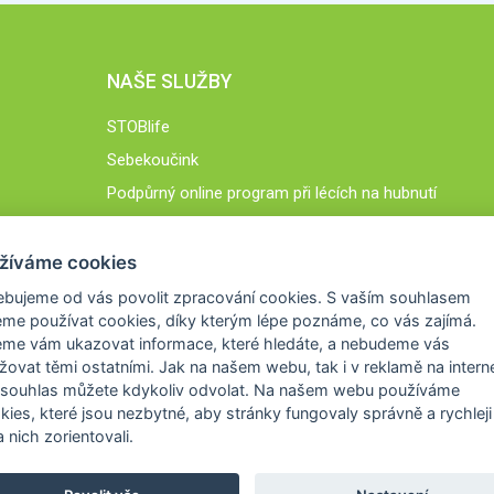
NAŠE SLUŽBY
STOBlife
Sebekoučink
Podpůrný online program při lécích na hubnutí
STOB.cz
žíváme cookies
ebujeme od vás
povolit zpracování cookies
. S vaším souhlasem
me používat cookies, díky kterým lépe poznáme,
co vás zajímá
.
eme vám ukazovat
informace, které hledáte
, a nebudeme vás
žovat těmi ostatními. Jak na našem webu, tak i v reklamě na intern
 souhlas můžete kdykoliv odvolat. Na našem webu
používáme
okies, které jsou nezbytné
, aby stránky fungovaly správně a rychleji 
 nich zorientovali.