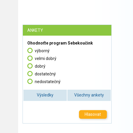
ANKETY
Ohodnoťte program Sebekoučink
výborný
velmi dobrý
dobrý
dostatečný
nedostatečný
Výsledky
Všechny ankety
Hlasovat