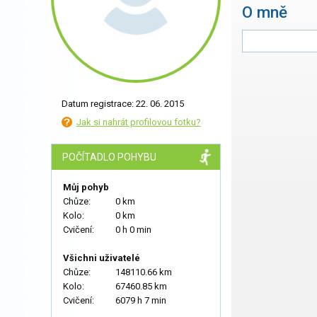
O mně
Datum registrace: 22. 06. 2015
Jak si nahrát profilovou fotku?
POČÍTADLO POHYBU
Můj pohyb
Chůze:
0 km
Kolo:
0 km
Cvičení:
0 h 0 min
Všichni uživatelé
Chůze:
148110.66 km
Kolo:
67460.85 km
Cvičení:
6079 h 7 min