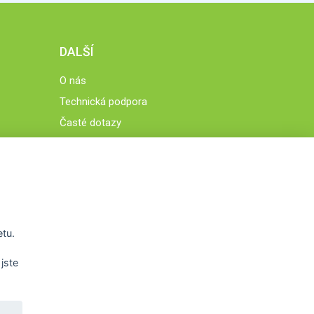
DALŠÍ
O nás
Technická podpora
Časté dotazy
Normy a zásady fungování STOBklubu
Členové STOBklubu
Zásady nakládání s osobními údaji
Otestujte se
Spočítejte si
etu.
Výzva 52
jste